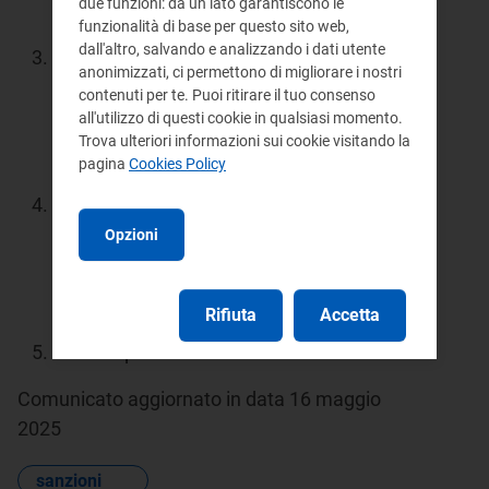
due funzioni: da un lato garantiscono le
osta.
funzionalità di base per questo sito web,
dall'altro, salvando e analizzando i dati utente
Il nulla osta alla restituzione, inviato al
anonimizzati, ci permettono di migliorare i nostri
MASE e all'istante, reca il beneficiario e
contenuti per te. Puoi ritirare il tuo consenso
l'importo da restituire e indica il periodo di
all'utilizzo di questi cookie in qualsiasi momento.
Trova ulteriori informazioni sui cookie visitando la
maturazione di eventuali interessi legali
pagina
Cookies Policy
da corrispondere.
Il soggetto sanzionato, ricevuto il nulla
osta, comunica al MASE le proprie
Opzioni
coordinate finanziarie, al fine di
consentire la liquidazione dell'importo da
Rifiuta
Accetta
restituire.
Il MASE provvede alla restituzione.
Comunicato aggiornato in data 16 maggio
2025
sanzioni