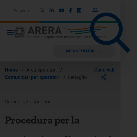
X
Linkedin
Youtube
Facebook
Instagram
ITA
Seguici su:
AREA OPERATORI
Condividi
Home
/
Area operatori
/
Comunicati per operatori
/
dettaglio
Comunicato operatori
Procedura per la