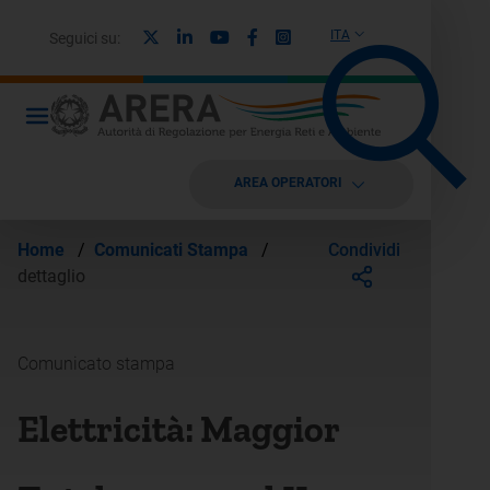
X
Linkedin
Youtube
Facebook
Instagram
ITA
Seguici su:
AREA OPERATORI
Condividi
Home
/
Comunicati Stampa
/
dettaglio
Comunicato stampa
Elettricità: Maggior