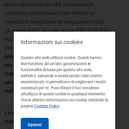
platea dei beneficiari che riceveranno il
contributo straordinario e per definire le
modalità e tempistiche di erogazione a tutti
gli aventi diritto, fino alla soglia ISEE di 25.000
euro.
Informazioni sui cookies
Si ricorda che
per ottenere in automatico i
bonus sociali e il contributo straordinario è
Questo sito web utilizza cookie. Questi hanno
due funzioni: da un lato garantiscono le
necessario presentare la Dichiarazione
funzionalità di base per questo sito web,
Sostitutiva Unica (DSU) e ottenere
dall'altro, salvando e analizzando i dati utente
un'attestazione ISEE entro le soglie prevista
anonimizzati, ci permettono di migliorare i nostri
contenuti per te. Puoi ritirare il tuo consenso
dalla normativa.
all'utilizzo di questi cookie in qualsiasi momento.
Trova ulteriori informazioni sui cookie visitando la
pagina
Cookies Policy
La spesa annuale per l’utente tipo
vulnerabile in regime di Maggior Tutela si
Opzioni