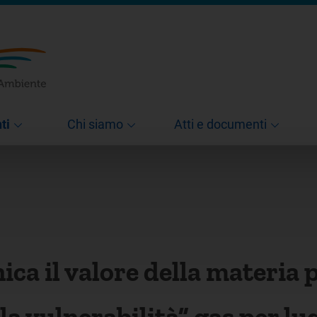
ti
Chi siamo
Atti e documenti
ca il valore della materia 
lla vulnerabilità” gas per lu