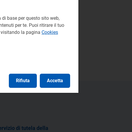
 pubblicati mensilmente nella pagina
 di base per questo sito web,
enuti per te. Puoi ritirare il tuo
e visitando la pagina
Cookies
Rifiuta
Accetta
vizio di tutela della