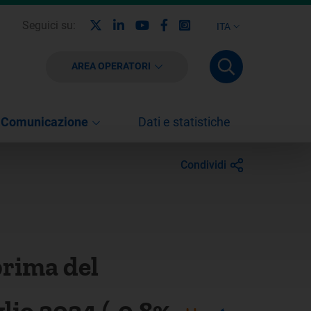
X
Linkedin
Youtube
Facebook
Instagram
Seguici su:
ITA
AREA OPERATORI
Comunicazione
Dati e statistiche
Condividi
prima del
glio 2024 (-0,8%