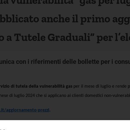
Pubblicato anche il primo a
o a Tutele Graduali” per l’el
ica con i riferimenti delle bollette per i con
vizio di tutela della vulnerabilità gas
per il mese di luglio e rende pu
l mese di luglio 2024 che si applicano ai clienti domestici non-vulnerabi
it/aggiornamento-prezzi
.
izioni economiche
soltanto per i clienti vulnerabili
(mensilmente per il