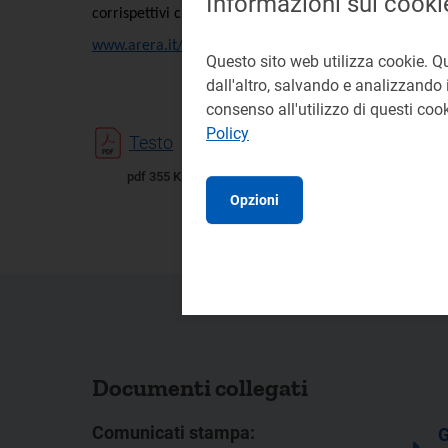
Informazioni sui cooki
corrispettivi che si applicano, invece, ai clienti domest
www.arera.it/consumatori/corrispettivi-tutele-gradual
Questo sito web utilizza cookie. Q
dall'altro, salvando e analizzando i
consenso all'utilizzo di questi co
Policy
Testo
pdf 355 KB
Opzioni
Documenti collegati
Comunicati stampa:
G