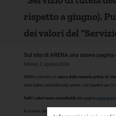
rispetto a giugno). 
dei valori del “Servizi
Sul sito di ARERA una nuova pagina un
Milano, 2 agosto 2024
ARERA comunica il
valore della materia prima
del
Ser
della tutela nell’elettricità) anche i corrispettivi per i
Tutti i valori sono consultabili
alla
pagina
www.arera.
Si ricorda che l’Autorità continuerà a definire le cond