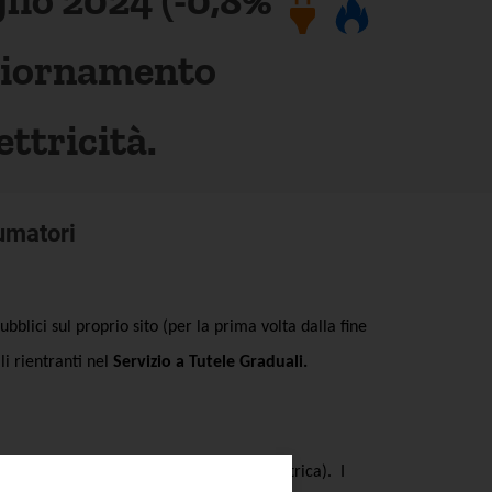
ggiornamento
ettricità.
sumatori
bblici sul proprio sito (per la prima volta dalla fine
li rientranti nel
Servizio a Tutele Graduali.
 gas, trimestralmente per l’energia elettrica). I