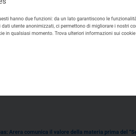
es
ici
non-vulnerabili
, rientranti nel Servizio a Tutele Graduali, vengono
i
uesti hanno due funzioni: da un lato garantiscono le funzionalità
 dati utente anonimizzati, ci permettono di migliorare i nostri cont
okie in qualsiasi momento. Trova ulteriori informazioni sui cooki
as: Arera comunica il valore della materia prima del “Ser