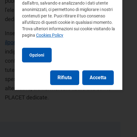
pubblicato su www.arera.it/consumatori
dall'altro, salvando e analizzando i dati utente
l’elenco dei codici offerta relativi alle PLACET
anonimizzati, ci permettono di migliorare i nostri
contenuti per te. Puoi ritirare il tuo consenso
dedicate, segnalati dai venditori.
all'utilizzo di questi cookie in qualsiasi momento.
Trova ulteriori informazioni sui cookie visitando la
Inserendo il codice offerta su
pagina
Cookies Policy
ilportaleofferte.it
(portale pubblico,
indipendente e istituzionale) si potranno così
Opzioni
confrontare (anche con l’attuale servizio di
tutela, destinato a concludersi) le ipotesi di
Rifiuta
Accetta
spesa annuale di ciascuna possibile
alternativa, sia nel mercato libero che con le
PLACET dedicate.