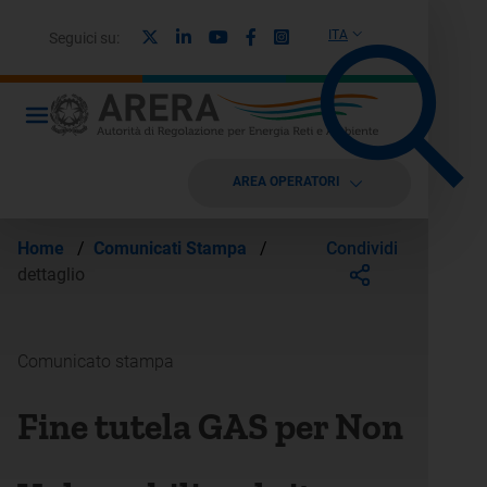
X
Linkedin
Youtube
Facebook
Instagram
ITA
Seguici su:
AREA OPERATORI
Condividi
Home
/
Comunicati Stampa
/
dettaglio
Comunicato stampa
Fine tutela GAS per Non