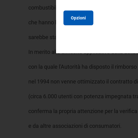
combustibili e la svalutazione dell'euro hann
Opzioni
che hanno limitato la percezione delle riduzio
sarebbe stato ben maggiore senza gli interven
In merito alle difficoltà applicative della delib
con la quale l'Autorità ha disposto il rimborso 
nel 1994 non venne ottimizzato il contratto di 
(circa 6.000 utenti con potenza impegnata tra
conferma la propria attenzione per la verific
e da altre associazioni di consumatori.