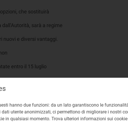
 opzioni, che sostituirà
 dall'Autorità, sarà a regime
i nuovi e diversi vantaggi.
 non
ate entro il 15 luglio
delle opzioni tariffarie base
es
ntenimento per gli utenti di tali
uesti hanno due funzioni: da un lato garantiscono le funzionalità
lla relativa riduzione media.
 dati utente anonimizzati, ci permettono di migliorare i nostri cont
okie in qualsiasi momento. Trova ulteriori informazioni sui cooki
li dei