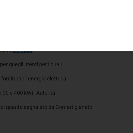
o determinato aumenti tariffari
ni disposte per il 2000. L'impatto
ti dell'Autorità.
era n.
84/2000
,
per quegli utenti per i quali
fornitura di energia elettrica
 30 e 400 kW) l'Autorità
a di quanto segnalato da Confartigianato