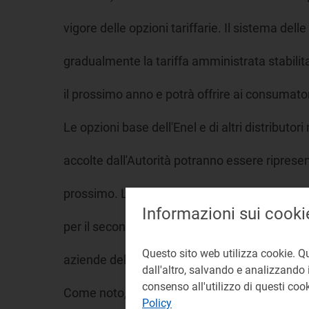
vigore delle opzioni tariffarie. Il sistema delle
gradualmente la tariffa amministrata stabilita
il prossimo anno e potrà offrire ai consumator
Le opzioni base dell'Enel e di altri distributori
accolte dall'Autorità potranno essere ripresent
prossimo. L'eventuale rinvio dell'introduzione 
Informazioni sui cooki
per il secondo semestre del 2000 implica il ma
Questo sito web utilizza cookie. Q
aziende della tariffa decisa dall'Autorità e de
dall'altro, salvando e analizzando i
consenso all'utilizzo di questi co
Come noto, i forti rialzi dei prezzi internaziona
Policy