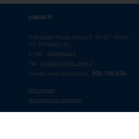
CONTATTI
Sede legale: Piazza Cavour 5 - 20121 - Milano
C.F.: 97190020152
E-mail:
info@arera.it
Pec:
protocollo@pec.arera.it
800.166.654
Numero verde consumatori:
Altri contatti
Iscrizione alla newsletter
Termini
Social Media
Coo
d'uso
Policy
Pol