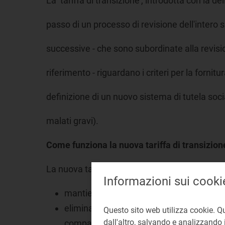
La ‘tariffa di transizione', introdotta con la de
passo di un processo di revisione dell'intero 
successive - che sono subordinate alla revis
riferimento - riguardano i criteri per la fornitur
definizione di un nuovo sistema di tutela soc
malati gravi).
Come funziona la nuova tariffa di transizion
La nuova tariffa di transizione:
Informazioni sui cooki
mantiene nella sostanza invariata l'artico
elimina i sussidi incrociati nella compone
Questo sito web utilizza cookie. Q
dall'altro, salvando e analizzando i
compatibile con la liberalizzazione;