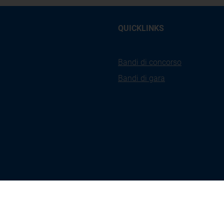
QUICKLINKS
Bandi di concorso
Bandi di gara
kies
Privacy
Accessibilità
Ges
icy
Policy
Coo