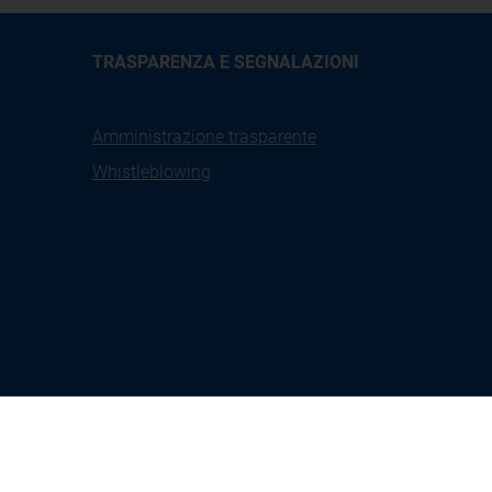
TRASPARENZA E SEGNALAZIONI
Amministrazione trasparente
Whistleblowing
X
Linkedin
Youtube
Facebook
tione
Seguici su:
Instagram
kies