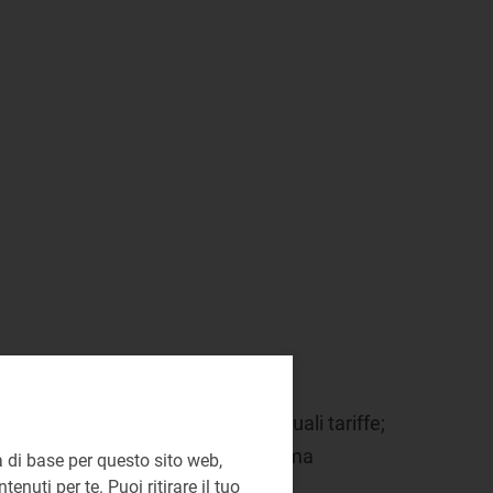
e/non residente prevista dalle attuali tariffe;
 elettrica, così da rendere il sistema
 di base per questo sito web,
enuti per te. Puoi ritirare il tuo