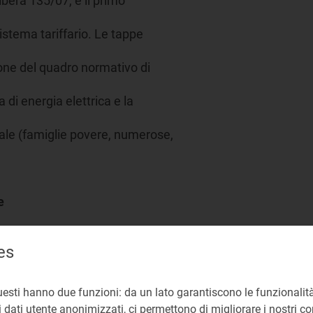
libera 135/07, è il primo
sistema tariffario. Le tappe
ione del quadro normativo di
a di energia elettrica e la
iale (famiglie povere, numerose,
e
es
lazione per scaglioni di consumo e la distinzione resident
nte a copertura dei costi di acquisto e vendita dell'energia
uesti hanno due funzioni: da un lato garantiscono le funzionalità
 dati utente anonimizzati, ci permettono di migliorare i nostri cont