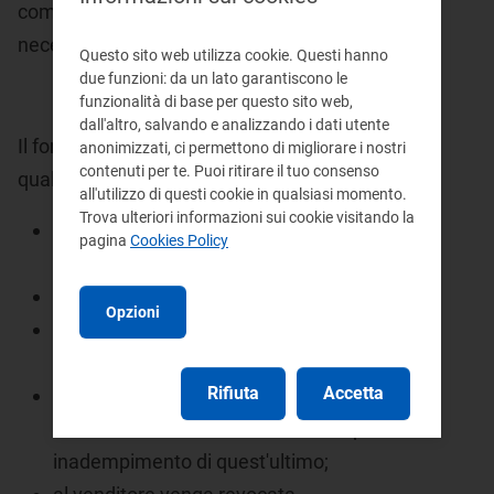
commerciale con il consumatore in caso di
necessità.
Questo sito web utilizza cookie. Questi hanno
due funzioni: da un lato garantiscono le
funzionalità di base per questo sito web,
dall'altro, salvando e analizzando i dati utente
Il fornitore di ultima istanza subentrerà in casi
anonimizzati, ci permettono di migliorare i nostri
contenuti per te. Puoi ritirare il tuo consenso
quali a titolo di esempio:
all'utilizzo di questi cookie in qualsiasi momento.
Trova ulteriori informazioni sui cookie visitando la
il venditore scelto nel mercato libero
pagina
Cookies Policy
dichiari fallimento;
il venditore interrompa la propria attività;
Opzioni
il venditore decida di non rifornire più
alcuni specifici clienti finali;
Rifiuta
Accetta
il rapporto contrattuale tra impresa di
distribuzione e venditore si risolva per
inadempimento di quest'ultimo;