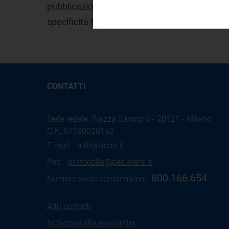
pubblicazione dei dati di performance dei gest
specificità territoriali.
CONTATTI
Sede legale: Piazza Cavour 5 - 20121 - Milano
C.F.: 97190020152
E-mail:
info@arera.it
Pec:
protocollo@pec.arera.it
800.166.654
Numero verde consumatori:
Altri contatti
Iscrizione alla newsletter