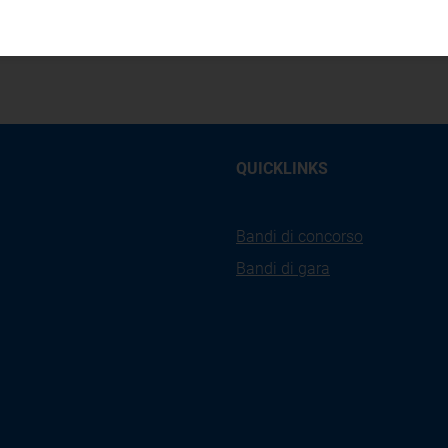
ori, in termini di qualità, investimenti e costi, in un'ott
QUICKLINKS
Bandi di concorso
Bandi di gara