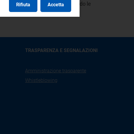
ica reputazionale, sempre considerando le
Rifiuta
Accetta
TRASPARENZA E SEGNALAZIONI
Amministrazione trasparente
Whistleblowing