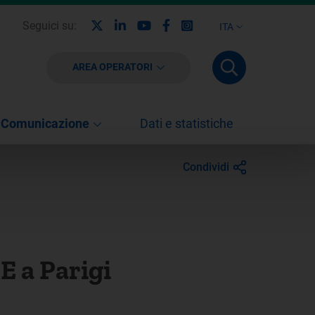
X
Linkedin
Youtube
Facebook
Instagram
Seguici su:
ITA
AREA OPERATORI
Comunicazione
Dati e statistiche
Condividi
E a Parigi