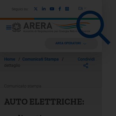
X
Linkedin
Youtube
Facebook
Instagram
ITA
Seguici su:
AREA OPERATORI
Condividi
Home
/
Comunicati Stampa
/
dettaglio
Comunicato stampa
AUTO ELETTRICHE: