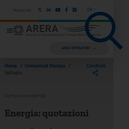
X
Linkedin
Youtube
Facebook
Instagram
ITA
Seguici su:
AREA OPERATORI
Condividi
Home
/
Comunicati Stampa
/
dettaglio
Comunicato stampa
Energia: quotazioni