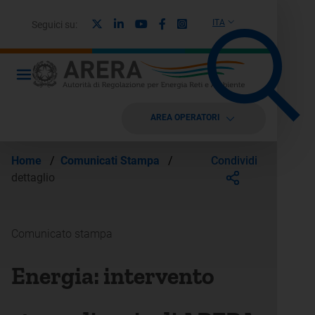
X
Linkedin
Youtube
Facebook
Instagram
ITA
Seguici su:
AREA OPERATORI
Condividi
Home
/
Comunicati Stampa
/
dettaglio
Comunicato stampa
Energia: intervento