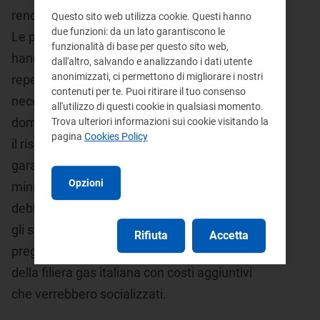
rendere più sicure le forniture ai consumatori.
Questo sito web utilizza cookie. Questi hanno
due funzioni: da un lato garantiscono le
Le perduranti tensioni geopolitiche, infatti,
funzionalità di base per questo sito web,
hanno aumentato le criticità per i venditori nel
dall'altro, salvando e analizzando i dati utente
anonimizzati, ci permettono di migliorare i nostri
reperire sui mercati all'ingrosso il gas
contenuti per te. Puoi ritirare il tuo consenso
necessario a soddisfare i propri clienti, anche
all'utilizzo di questi cookie in qualsiasi momento.
domestici. Con il nuovo meccanismo si riduce
Trova ulteriori informazioni sui cookie visitando la
pagina
Cookies Policy
il rischio che i venditori non siano in grado di
garantire la propria operatività e le forniture,
Opzioni
minimizzando il pericolo che le famiglie
debbano ricorrere ai servizi di ultima istanza e
gli stessi venditori al servizio di
default
,
Rifiuta
Accetta
pregiudicando l'intero equilibrio economico
della filiera gas italiana con costi aggiuntivi
che verrebbero socializzati.