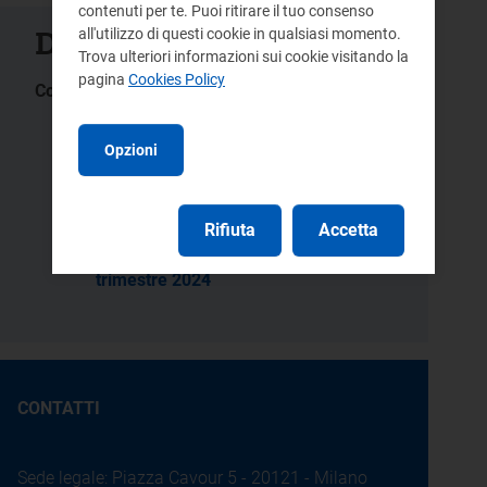
contenuti per te. Puoi ritirare il tuo consenso
Documenti collegati
all'utilizzo di questi cookie in qualsiasi momento.
Trova ulteriori informazioni sui cookie visitando la
pagina
Cookies Policy
Comunicati stampa:
Elettricità: dal 1° luglio 3,7 milioni
di clienti non vulnerabili in
Opzioni
Maggior Tutela passano
automaticamente al Servizio a
Tutele Graduali. Primo
aggiornamento della Tutela per
Rifiuta
Accetta
le bollette dei soli clienti
vulnerabili: +12% nel terzo
trimestre 2024
CONTATTI
Sede legale: Piazza Cavour 5 - 20121 - Milano