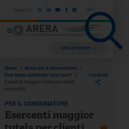
X
Linkedin
Youtube
Facebook
Instagram
ITA
Seguici su:
AREA OPERATORI
Home
/
Arera per il consumatore
/
Condividi
Fine tutela elettricità: cosa fare?
/
Esercenti maggior tutela per clienti
vulnerabili
PER IL CONSUMATORE
Esercenti maggior
tutela per clienti