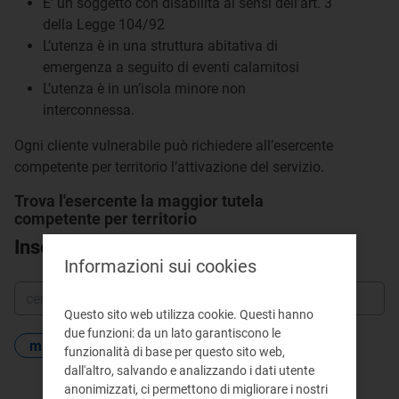
E' un soggetto con disabilità ai sensi dell’art. 3
della Legge 104/92
L’utenza è in una struttura abitativa di
emergenza a seguito di eventi calamitosi
L’utenza è in un’isola minore non
interconnessa.
Ogni cliente vulnerabile può richiedere all’esercente
competente per territorio l’attivazione del servizio.
Trova l'esercente la maggior tutela
competente per territorio
Inserisci il nome del comune
Informazioni sui cookies
Questo sito web utilizza cookie. Questi hanno
due funzioni: da un lato garantiscono le
maggior tutela
funzionalità di base per questo sito web,
dall'altro, salvando e analizzando i dati utente
anonimizzati, ci permettono di migliorare i nostri