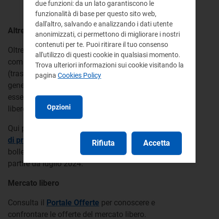
due funzioni: da un lato garantiscono le
funzionalità di base per questo sito web,
dall'altro, salvando e analizzando i dati utente
Altre componenti applicate in bolletta
anonimizzati, ci permettono di migliorare i nostri
contenuti per te. Puoi ritirare il tuo consenso
Oltre alla spesa per la vendita, la bolletta
all'utilizzo di questi cookie in qualsiasi momento.
comprende anche i costi per i servizi di rete
Trova ulteriori informazioni sui cookie visitando la
(trasporto, distribuzione e misura), per gli oneri
pagina
Cookies Policy
generali di sistema e per le imposte, che devono
essere pagati da tutti i clienti, serviti nel mercato
Opzioni
libero o in tutela.
Qui puoi consultare i
valori di tutte le componenti
di prezzo
al netto delle imposte, applicate in
Rifiuta
Accetta
bolletta ai clienti del Servizio a tutele graduali a
partire da luglio 2024.
Mercato libero
Consulta il
Portale Offerte
per conoscere e
confrontare le offerte del mercato libero.