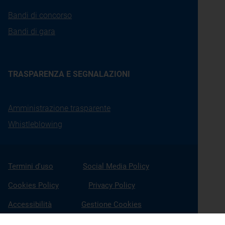
Bandi di concorso
Bandi di gara
TRASPARENZA E SEGNALAZIONI
Amministrazione trasparente
Whistleblowing
Termini d'uso
Social Media Policy
Cookies Policy
Privacy Policy
Accessibilità
Gestione Cookies
X
Linkedin
Youtube
Facebook
Instagram
Seguici su: