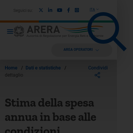
X
Linkedin
Youtube
Facebook
Instagram
ITA
Seguici su:
AREA OPERATORI
Condividi
Home
/
Dati e statistiche
/
dettaglio
Stima della spesa
annua in base alle
condizioni