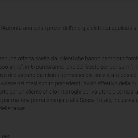
ll’Autorità analizza i prezzi dell’energia elettrica applicati 
ascuna offerta scelta dai clienti che hanno cambiato forni
isso anno”, in €/punto/anno, che del “costo per consumi”, 
vo di ciascuno dei clienti domestici per cui è stato possibil
vviene nei mesi subito precedenti l’avvio effettivo della nu
rte per un cliente che lo interroghi per valutare e comparar
a per materia prima energia o alla Spesa Totale, inclusiva 
delle tasse.
 per: