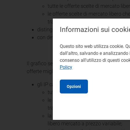
tutte le offerte scelte di mercato libe
le offerte scelte di mercato libero ch
tra quelle disponibili sul Portale Offe
Informazioni sui cooki
distinguendo tra spesa totale e spesa pe
con dettaglio mensile, rispetto ai mesi in c
Questo sito web utilizza cookie. Q
dall'altro, salvando e analizzando i
consenso all'utilizzo di questi co
Il grafico seguente confronta i prezzi applicati
Policy
offerte migliori tra quelle disponibili al moment
gli IP calcolati in termini di spesa totale u
Opzioni
tutte le offerte scelte di mercato libe
le offerte scelte di mercato libero ch
tra quelle disponibili sul Portale Offe
la maggior tutela (linea verde), al fin
libero mercato a prezzo variabile;