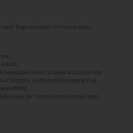
ai clienti finali domestici che hanno scelto
tore;
in €/kWh;
e associare il livello di spesa annua prevista
ova fornitura; si riferisce alla spesa annua
e le offerte;
della spesa per materia prima energia, degli