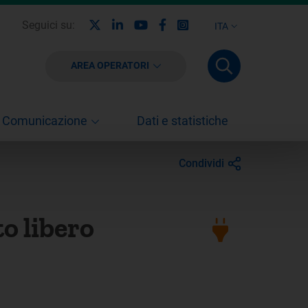
X
Linkedin
Youtube
Facebook
Instagram
Seguici su:
ITA
AREA OPERATORI
Comunicazione
Dati e statistiche
Condividi
to libero