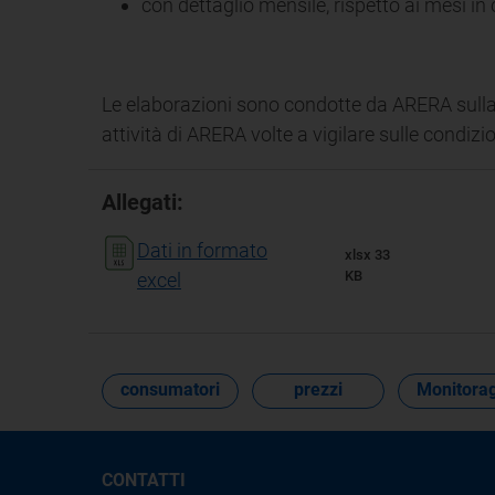
con dettaglio mensile, rispetto ai mesi in c
Le elaborazioni sono condotte da ARERA sulla 
attività di ARERA volte a vigilare sulle condiz
Allegati:
Dati in formato
xlsx 33
KB
excel
consumatori
prezzi
Monitorag
CONTATTI