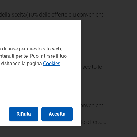
della scelta(10% delle offerte più convenienti
 di base per questo sito web,
enuti per te. Puoi ritirare il tuo
e visitando la pagina
Cookies
uelli applicati ai clienti che hanno scelto le
o e variabile:
della scelta(10% delle offerte più convenienti
Rifiuta
Accetta
e alternativa disponibile rispetto alle offerte di