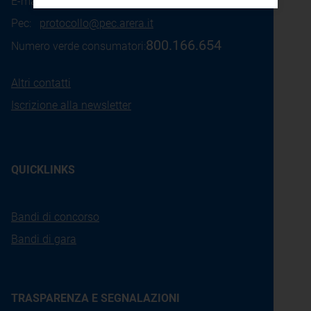
E-mail:
info@arera.it
Pec:
protocollo@pec.arera.it
800.166.654
Numero verde consumatori:
Altri contatti
Iscrizione alla newsletter
QUICKLINKS
Bandi di concorso
Bandi di gara
TRASPARENZA E SEGNALAZIONI