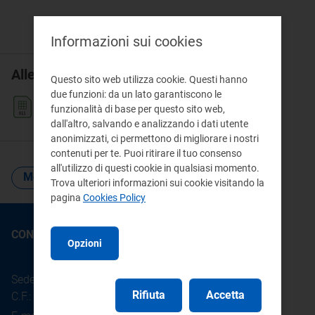
Informazioni sui cookies
Allegati:
Questo sito web utilizza cookie. Questi hanno
due funzioni: da un lato garantiscono le
G-GR-SO-146-147.xlsx
xlsx 359 KB
funzionalità di base per questo sito web,
dall'altro, salvando e analizzando i dati utente
anonimizzati, ci permettono di migliorare i nostri
contenuti per te. Puoi ritirare il tuo consenso
all'utilizzo di questi cookie in qualsiasi momento.
Monitoraggio retail
vendita
Trova ulteriori informazioni sui cookie visitando la
pagina
Cookies Policy
CONTATTI
Opzioni
Sede legale: Piazza Cavour 5 - 20121 - Milano
Rifiuta
Accetta
C.F.: 97190020152