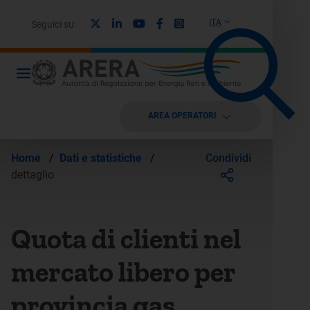
X
Linkedin
Youtube
Facebook
Instagram
ITA
Seguici su:
AREA OPERATORI
Condividi
Home
/
Dati e statistiche
/
dettaglio
Quota di clienti nel
mercato libero per
provincia gas