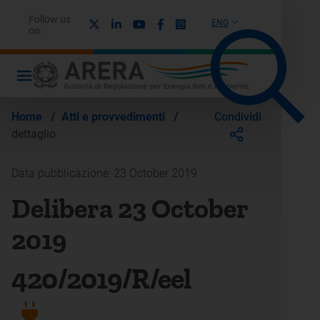
Follow us
X
Linkedin
Youtube
Facebook
Instagram
ENG
on:
Condividi
Home
/
Atti e provvedimenti
/
dettaglio
Data pubblicazione: 23 October 2019
Delibera 23 October
2019
420/2019/R/eel