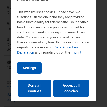
Attività:
This website uses cookies. Those have two
Dispacciamento
functions: On the one hand they are providing
basic functionality for this website. On the other
Argomento:
hand they allow us to improve our content for
Impianti di produzione elettrica essenziali
you by saving and analyzing anonymized user
data. You can redraw your consent to using
Ufficio responsabile:
these cookies at any time. Find more information
DMEA Direzione Mercati Energia all'Ingrosso e
regarding cookies on our
Data Protection
Sostenibilità Ambientale
Declaration
and regarding us on the
Imprint
.
Riunione:
1084
Settings
Obiettivo Strategico:
Deny all
Accept all
OS.16 Sviluppo di mercati dell'energia elettrica e
cookies
cookies
gas sempre più efficienti e integrati a livello
europeo