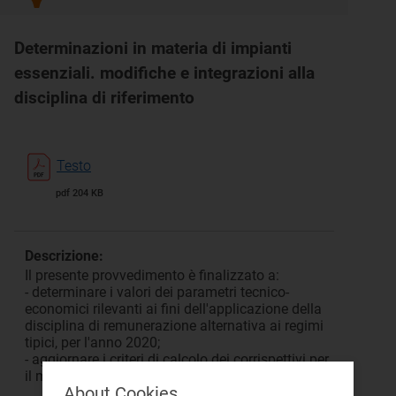
Determinazioni in materia di impianti
essenziali. modifiche e integrazioni alla
disciplina di riferimento
Testo
pdf 204 KB
Descrizione:
Il presente provvedimento è finalizzato a:
- determinare i valori dei parametri tecnico-
economici rilevanti ai fini dell'applicazione della
disciplina di remunerazione alternativa ai regimi
tipici, per l'anno 2020;
- aggiornare i criteri di calcolo dei corrispettivi per
il medesimo anno nell'ambito dei regimi tipici.
About Cookies