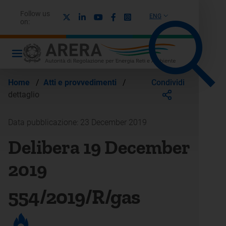
Follow us
X
Linkedin
Youtube
Facebook
Instagram
ENG
on:
Condividi
Home
/
Atti e provvedimenti
/
dettaglio
Data pubblicazione: 23 December 2019
Delibera 19 December
2019
554/2019/R/gas