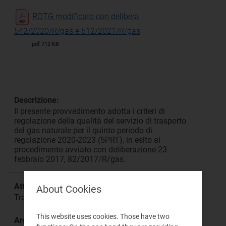
RQTG modificato con delibera
542/2020/R/gas e 512/2021/R/gas
pdf 712 KB
Descrizione:
Il presente provvedimento adotta i criteri di
regolazione della qualità del servizio di trasporto
del gas naturale per il quinto periodo di
regolazione 2020-2023 (5PRT), in esito al
procedimento avviato con deliberazione 23
febbraio 2017, 82/2017/R/gas.
Attività:
About Cookies
Trasporto
This website uses cookies. Those have two
Argomento: