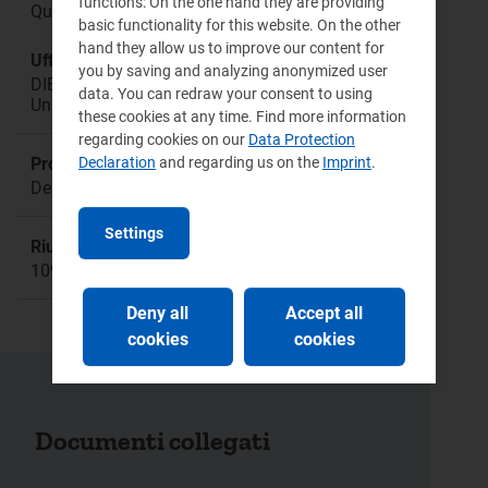
functions: On the one hand they are providing
Qualità del servizio
basic functionality for this website. On the other
hand they allow us to improve our content for
Ufficio responsabile:
you by saving and analyzing anonymized user
DIEU Direzione Infrastrutture Energia e
data. You can redraw your consent to using
Unbundling
these cookies at any time. Find more information
regarding cookies on our
Data Protection
Declaration
and regarding us on the
Imprint
.
Procedimento:
Deliberazione 82/2017/R/gas
Settings
Riunione:
1093
Deny all
Accept all
cookies
cookies
Documenti collegati