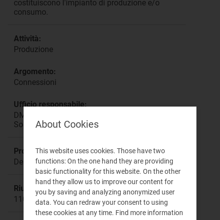
costituiscono l'impianto di produzione e/o
consumo.
Attività:
Produzione
Argomento:
Connessioni
Ufficio responsabile:
DMEA Direzione Mercati Energia all'Ingrosso e
About Cookies
Sostenibilità Ambientale
Procedimento:
This website uses cookies. Those have two
functions: On the one hand they are providing
Deliberazione 67/2017/R/eel
basic functionality for this website. On the other
hand they allow us to improve our content for
Riunione:
you by saving and analyzing anonymized user
1103
data. You can redraw your consent to using
these cookies at any time. Find more information