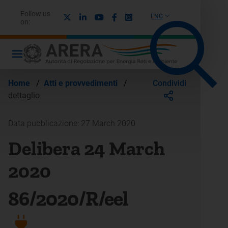
Follow us
X
Linkedin
Youtube
Facebook
Instagram
ENG
on:
Condividi
Home
/
Atti e provvedimenti
/
dettaglio
Data pubblicazione: 27 March 2020
Delibera 24 March
2020
86/2020/R/eel