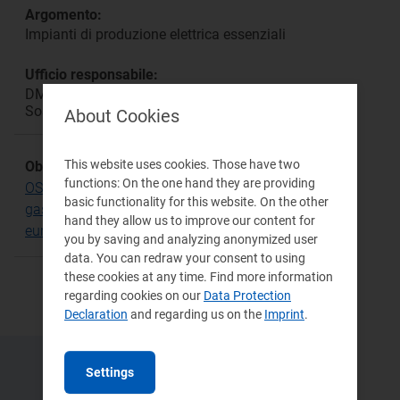
Argomento:
Impianti di produzione elettrica essenziali
Ufficio responsabile:
DMEA Direzione Mercati Energia all'Ingrosso e
Sostenibilità Ambientale
About Cookies
This website uses cookies. Those have two
Obiettivo Strategico:
functions: On the one hand they are providing
OS.16 Sviluppo di mercati dell'energia elettrica e
basic functionality for this website. On the other
gas sempre più efficienti e integrati a livello
hand they allow us to improve our content for
europeo
you by saving and analyzing anonymized user
data. You can redraw your consent to using
these cookies at any time. Find more information
regarding cookies on our
Data Protection
Declaration
and regarding us on the
Imprint
.
Settings