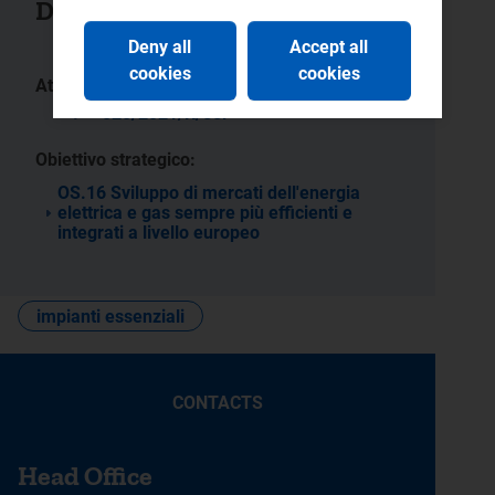
Documenti collegati
Deny all
Accept all
cookies
cookies
Atti:
520/2021/R/eel
Obiettivo strategico:
OS.16 Sviluppo di mercati dell'energia
elettrica e gas sempre più efficienti e
integrati a livello europeo
impianti essenziali
CONTACTS
Head Office