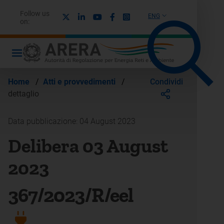
Follow us
X
Linkedin
Youtube
Facebook
Instagram
ENG
on:
Condividi
Home
/
Atti e provvedimenti
/
dettaglio
Data pubblicazione: 04 August 2023
Delibera 03 August
2023
367/2023/R/eel