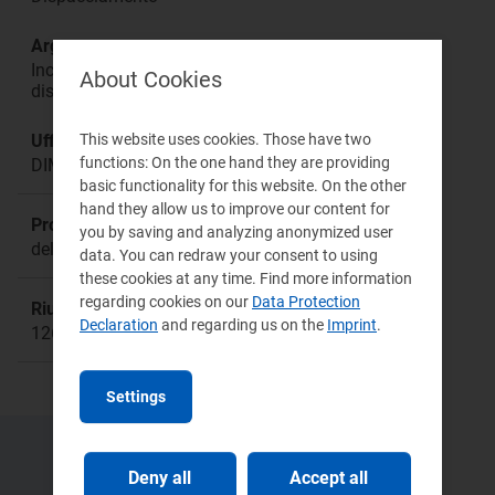
Argomento:
Incentivazione per la riduzione dei costi di
About Cookies
dispacciamento
This website uses cookies. Those have two
Ufficio responsabile:
functions: On the one hand they are providing
DIME Direzione Mercati Energia
basic functionality for this website. On the other
hand they allow us to improve our content for
Procedimento:
you by saving and analyzing anonymized user
deliberazione 597/2021/R/eel
data. You can redraw your consent to using
these cookies at any time. Find more information
regarding cookies on our
Data Protection
Riunione:
Declaration
and regarding us on the
Imprint
.
1261a
Settings
Deny all
Accept all