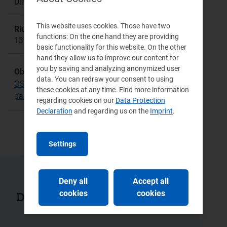
DIME
This website uses cookies. Those have two
Riunione:
functions: On the one hand they are providing
1310
basic functionality for this website. On the other
hand they allow us to improve our content for
you by saving and analyzing anonymized user
Obiettivo Strategico:
data. You can redraw your consent to using
OS.23 Promuovere un funzionamento efficiente e
these cookies at any time. Find more information
partecipato dei mercati retail
regarding cookies on our
Data Protection
Declaration
and regarding us on the
Imprint
.
Settings
Deny all
Accept all
cookies
cookies
Documenti collegati