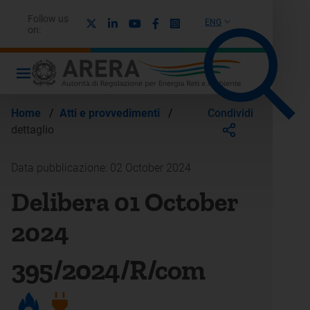
Follow us
X
Linkedin
Youtube
Facebook
Instagram
ENG
on:
Condividi
Home
/
Atti e provvedimenti
/
dettaglio
Data pubblicazione: 02 October 2024
Delibera 01 October
2024
395/2024/R/com