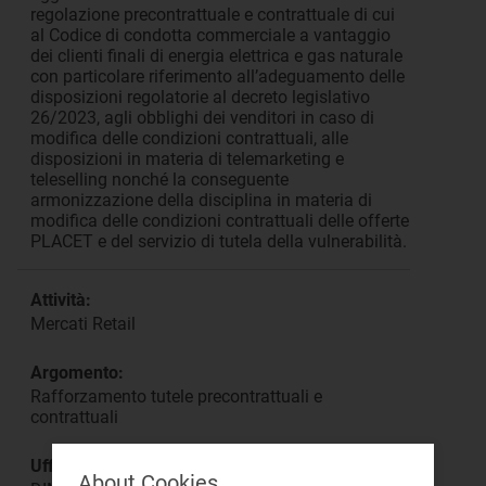
regolazione precontrattuale e contrattuale di cui
al Codice di condotta commerciale a vantaggio
dei clienti finali di energia elettrica e gas naturale
con particolare riferimento all’adeguamento delle
disposizioni regolatorie al decreto legislativo
26/2023, agli obblighi dei venditori in caso di
modifica delle condizioni contrattuali, alle
disposizioni in materia di telemarketing e
teleselling nonché la conseguente
armonizzazione della disciplina in materia di
modifica delle condizioni contrattuali delle offerte
PLACET e del servizio di tutela della vulnerabilità.
Attività:
Mercati Retail
Argomento:
Rafforzamento tutele precontrattuali e
contrattuali
Ufficio responsabile:
About Cookies