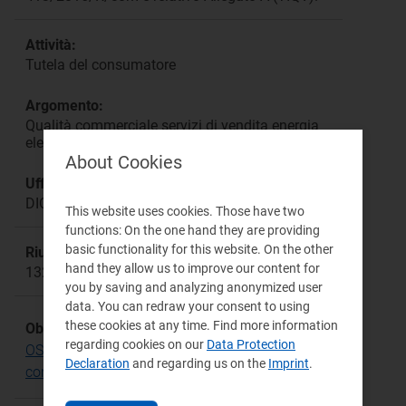
Attività:
Tutela del consumatore
Argomento:
Qualità commerciale servizi di vendita energia
elettrica e gas naturale
About Cookies
Ufficio responsabile:
DICU
This website uses cookies. Those have two
functions: On the one hand they are providing
basic functionality for this website. On the other
Riunione:
hand they allow us to improve our content for
1321
you by saving and analyzing anonymized user
data. You can redraw your consent to using
these cookies at any time. Find more information
Obiettivo Strategico:
regarding cookies on our
Data Protection
OS.1 Promuovere l'empowerment del
Declaration
and regarding us on the
Imprint
.
consumatore