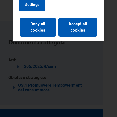
Settings
Deny all
Accept all
cookies
cookies
Documenti collegati
Atti:
205/2025/R/com
Obiettivo strategico:
OS.1 Promuovere l'empowerment
del consumatore