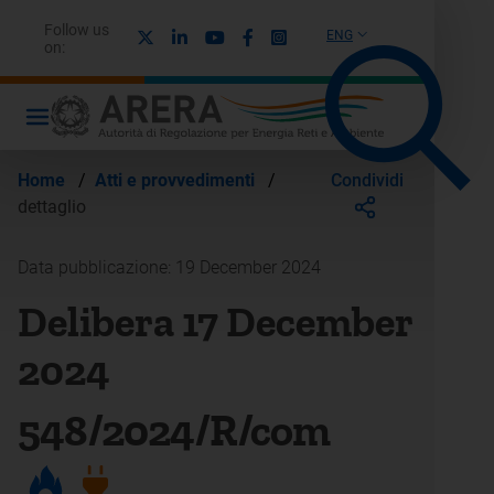
Follow us
X
Linkedin
Youtube
Facebook
Instagram
ENG
on:
Condividi
Home
/
Atti e provvedimenti
/
dettaglio
Data pubblicazione: 19 December 2024
Delibera 17 December
2024
548/2024/R/com