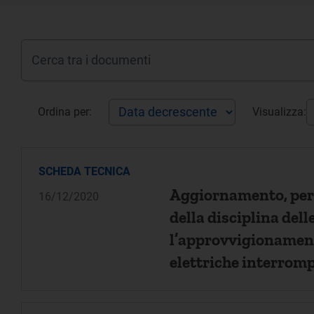
Ordina per:
Visualizza:
SCHEDA TECNICA
Aggiornamento, per 
16/12/2020
della disciplina del
l’approvvigionament
elettriche interromp
nuovo regolamento d
nuovo contratto sta