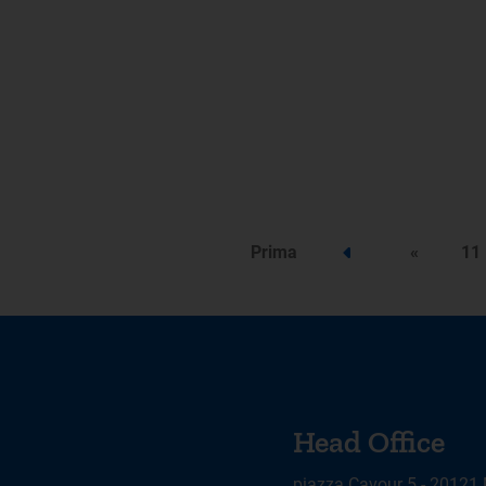
Prima
«
11
Step precedente
Head Office
piazza Cavour 5 - 20121