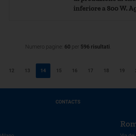
inferiore a 800 W. Aggiornamento del Testo
Integrato Connessio
Numero pagine:
60
per
596 risultati
.
12
13
14
15
16
17
18
19
CONTACTS
Rom
 Milano
Via dei