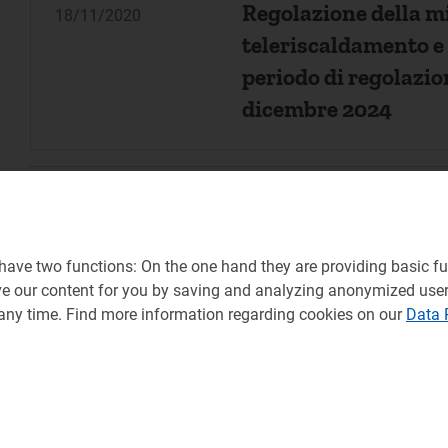
Regolazione della mi
18/11/2020
teleriscaldamento e 
periodo di regolazio
dicembre 2024
SCHEDA TECNICA
Disposizioni per il 
29/10/2020
obblighi informativi
ave two functions: On the one hand they are providing basic fun
ve our content for you by saving and analyzing anonymized use
commerciale a vantag
 any time. Find more information regarding cookies on our
Data 
mercato retail
SCHEDA TECNICA