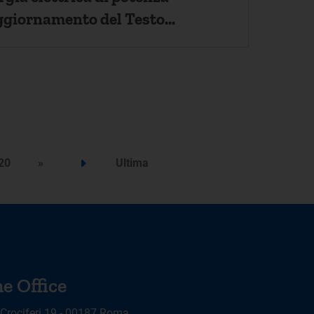
ni Attive (TICA)
20
»
Ultima
Step successivo
e Office
 Crociferi 19 - 00187 Roma