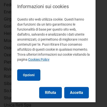
FederUtility - Federazione delle Imprese
Informazioni sui cookies
Energetiche e Idriche
Girgenti Acque Spa
Questo sito web utilizza cookie. Questi hanno
due funzioni: da un lato garantiscono le
Gori Spa
funzionalità di base per questo sito web,
Hera Spa
dall'altro, salvando e analizzando i dati utente
anonimizzati, ci permettono di migliorare i nostri
Movimento Difesa del Cittadino
contenuti per te. Puoi ritirare il tuo consenso
Osservatorio I costi del non Fare
all'utilizzo di questi cookie in qualsiasi momento.
Oxera
Trova ulteriori informazioni sui cookie visitando la
pagina
Cookies Policy
Pietro Vecchio
Rivieracqua
Opzioni
Romagna Acque - Società delle Fonti Spa
Siba Spa
So.Ge.Im Sas
Rifiuta
Accetta
Studio Legale
Unica Reti Spa