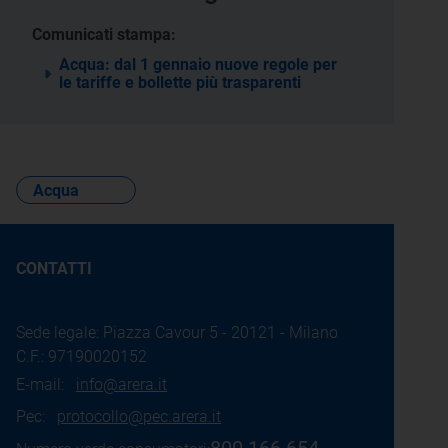
Comunicati stampa:
Acqua: dal 1 gennaio nuove regole per
le tariffe e bollette più trasparenti
Acqua
CONTATTI
Sede legale: Piazza Cavour 5 - 20121 - Milano
C.F.: 97190020152
E-mail:
info@arera.it
Pec:
protocollo@pec.arera.it