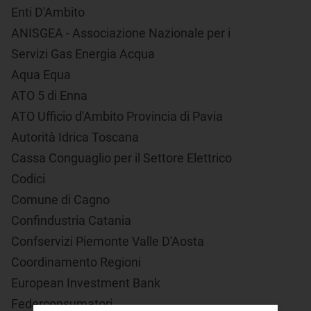
Enti D'Ambito
ANISGEA - Associazione Nazionale per i
Servizi Gas Energia Acqua
Aqua Equa
ATO 5 di Enna
ATO Ufficio d'Ambito Provincia di Pavia
Autorità Idrica Toscana
Cassa Conguaglio per il Settore Elettrico
Codici
Comune di Cagno
Confindustria Catania
Confservizi Piemonte Valle D'Aosta
Coordinamento Regioni
European Investment Bank
Federconsumatori