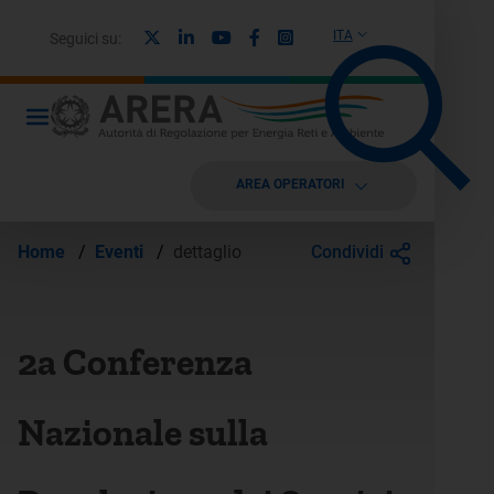
X
Linkedin
Youtube
Facebook
Instagram
ITA
Seguici su:
AREA OPERATORI
Condividi
Home
/
Eventi
/
dettaglio
2a Conferenza
Nazionale sulla