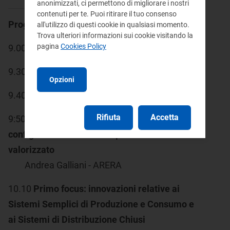
anonimizzati, ci permettono di migliorare i nostri
contenuti per te. Puoi ritirare il tuo consenso
Programma
all'utilizzo di questi cookie in qualsiasi momento.
Trova ulteriori informazioni sui cookie visitando la
pagina
Cookies Policy
9.00 Registrazione dei partecipanti
9.30 Saluti iniziali del Collegio Arera
Opzioni
9.40 Introduzione Massimo Ricci - ARERA
Rifiuta
Accetta
9:50
L'autoconsumo e le diverse
configurazioni in cui esso può essere
valorizzato
Andrea Galliani - ARERA
10.10
Primo focus: innovazioni relative ai
Sistemi Semplici di Produzione e Consumo e
ai Sistemi di Distribuzione Chiusi