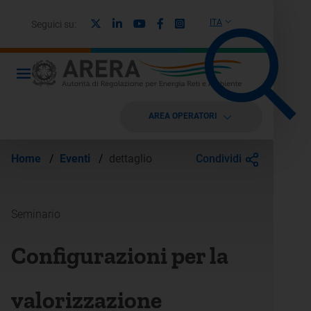
X
Linkedin
Youtube
Facebook
Instagram
ITA
Seguici su:
AREA OPERATORI
Condividi
Home
/
Eventi
/
dettaglio
Seminario
Configurazioni per la
valorizzazione