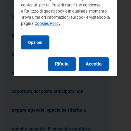
contenuti per te. Puoi ritirare il tuo consenso
all'utilizzo di questi cookie in qualsiasi momento.
anticipati, dando evidenza della quota
Trova ulteriori informazioni sui cookie visitando la
pagina
Cookies Policy
parte non ancora coperta da contributi
Opzioni
pregressi. L'individuazione dei contributi
Rifiuta
Accetta
che hanno già concorso a una parziale
copertura del costo anticipato non
appare agevole, specie se riferita a
epoche passate. E' possibile adottare