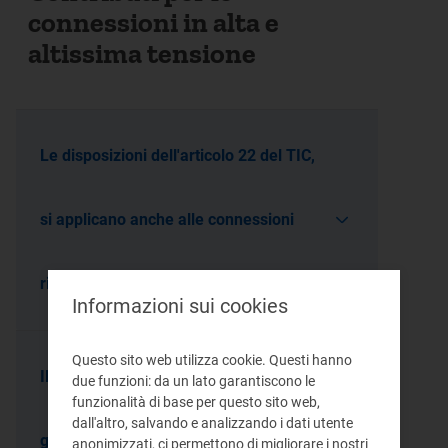
connessioni in alta e
altissima tensione
Le disposizioni dell'articolo 22 del TIC,
si applicano anche alle connessioni
richieste a Terna?
Informazioni sui cookies
Questo sito web utilizza cookie. Questi hanno
Il comma 22.3 del TIC prevede che il
due funzioni: da un lato garantiscono le
funzionalità di base per questo sito web,
dall'altro, salvando e analizzando i dati utente
gestore di rete debba indicare i costi
anonimizzati, ci permettono di migliorare i nostri