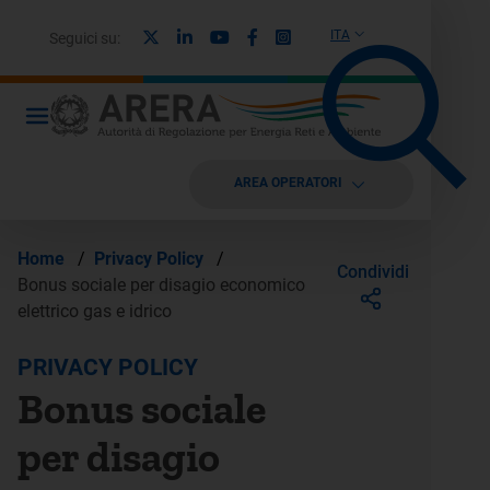
X
Linkedin
Youtube
Facebook
Instagram
ITA
Seguici su:
AREA OPERATORI
Home
/
Privacy Policy
/
Condividi
Bonus sociale per disagio economico
elettrico gas e idrico
PRIVACY POLICY
Bonus sociale
per disagio