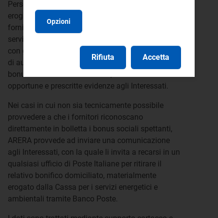
Personali strettamente funzionali alla materiale
erogazione dei bonus sociali sono comunicati ai
Opzioni
fornitori di energia elettrica, gas e ai gestori dei
servizi idrici titolari dei relativi rapporti contrattuali
con gli Interessati. Tali fornitori/gestori, in qualità
Rifiuta
Accetta
di autonomi titolari, provvedono a riconoscere il
bonus direttamente in bolletta, dandone le
opportune e prescritte evidenze agli Interessati.
Nei casi in cui non sia tecnicamente possibile
provvedere a che i fornitori riconoscano
direttamente in bolletta i bonus sociali spettanti,
ARERA provvede ad inviare una comunicazione
agli Interessati, con la quale li invita a recarsi in un
qualsiasi ufficio di Poste Italiane per ritirare il
relativo bonifico domiciliato, materialmente
erogato dalla Cassa per i servizi energetici e
ambientali tramite Banco Poste.