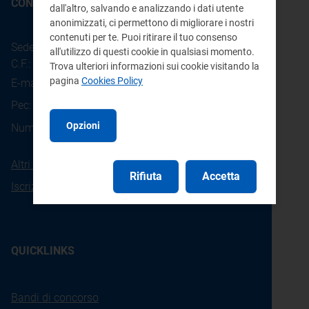
CONTATTI
dall'altro, salvando e analizzando i dati utente
anonimizzati, ci permettono di migliorare i nostri
contenuti per te. Puoi ritirare il tuo consenso
Sede legale: Piazza Cavour 5 - 20121 - Milano
all'utilizzo di questi cookie in qualsiasi momento.
C.F.: 97190020152
Trova ulteriori informazioni sui cookie visitando la
pagina
Cookies Policy
E-mail:
info@arera.it
Pec:
protocollo@pec.arera.it
800.166.654
Opzioni
Numero verde consumatori:
Altri contatti
Rifiuta
Accetta
Iscrizione alla newsletter
QUICKLINKS
Bandi di concorso