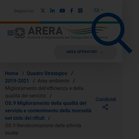
X
Linkedin
Youtube
Facebook
Instagram
ITA
Seguici su:
AREA OPERATORI
Home
/
Quadro Strategico
/
2019-2021
/
Area ambiente
/
Miglioramento dell'efficienza e della
qualità del servizio
/
Condividi
OS.9 Miglioramento della qualità del
servizio e contenimento della morosità
nel ciclo dei rifiuti
/
OS.9 Rendicontazione delle attività
svolte