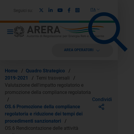
X
Linkedin
Youtube
Facebook
Instagram
ITA
Seguici su:
AREA OPERATORI
Home
/
Quadro Strategico
/
2019-2021
/
Temi trasversali
/
Valutazione dell'impatto regolatorio e
promozione della compliance regolatoria
Condividi
/
OS.6 Promozione della compliance
regolatoria e riduzione dei tempi dei
procedimenti sanzionatori
/
OS.6 Rendicontazione delle attività