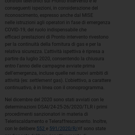
controlli telefonici sul Pronto intervento e le
conseguenti ispezioni, in considerazione del
riconoscimento, espresso anche dal MISE
nelle
istruzioni agli operatori in fase di emergenza
COVID-19, del ruolo indispensabile che
efficaci
prestazioni di Pronto intervento rivestono
per la continuità della fornitura di gas e per la
relativa sicurezza. L'attività ispettiva è ripresa a
partire da luglio 2020, consentendo la chiusura
entro l'anno delle campagne avviate prima
dell'emergenza, incluse quelle nei nuovi ambiti di
attività (es:
settlement
gas). L'obiettivo, a carattere
continuativo, è in linea con il cronoprogramma.
Nel dicembre del 2020 sono stati avviati con le
determinazioni DSAI/24-25-26/2020/TLR i primi
procedimenti sanzionatori in materia di
Teleriscaldamento e Teleraffrescamento. Inoltre,
con le delibere
552
e
591/2020/R/
rif sono state