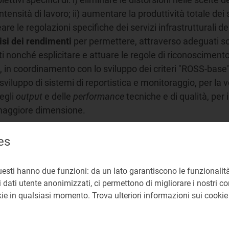
ntensità di lavoro; ii) aumentare la produttività totale dei s
ineare le regolazioni specifiche dei servizi infrastrutturali d
isi dei rendimenti
per permettere, attraverso adeguati sc
nti nonché esplicitare e attuare le regole di riconoscimento 
a), in coordinamento con lo sviluppo dei criteri "ROSS-base"
viluppo di sistemi di reportistica e monitoraggio, per la ver
egli
output
e delle
performance
tecniche e di qualità, pe
i maggiore dimensione.
es
uesti hanno due funzioni: da un lato garantiscono le funzionalità
 dati utente anonimizzati, ci permettono di migliorare i nostri cont
okie in qualsiasi momento. Trova ulteriori informazioni sui cooki