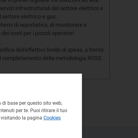
ervizi infrastrutturali del settore elettrico e
el settore elettrico e gas.
hemi di reportistica, di monitorare e
dei costi per i piccoli operatori
.
ifica dell'effettivo livello di spesa, a fronte
r il completamento della metodologia ROSS
 di base per questo sito web,
enuti per te. Puoi ritirare il tuo
e visitando la pagina
Cookies