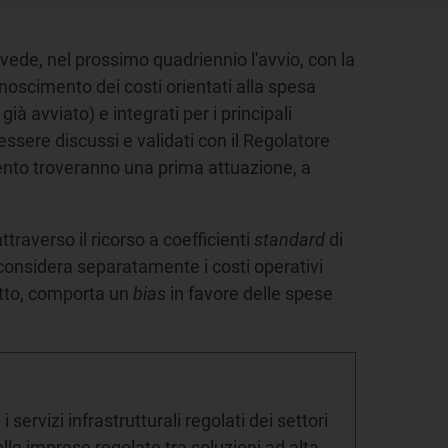
evede, nel prossimo quadriennio l'avvio, con la
onoscimento dei costi orientati alla spesa
 già avviato) e integrati per i principali
essere discussi e validati con il Regolatore
mento troveranno una prima attuazione, a
traverso il ricorso a coefficienti
standard
di
 considera separatamente i costi operativi
fatto, comporta un
bias
in favore delle spese
 i servizi infrastrutturali regolati dei settori
 delle imprese regolate tra soluzioni ad alta