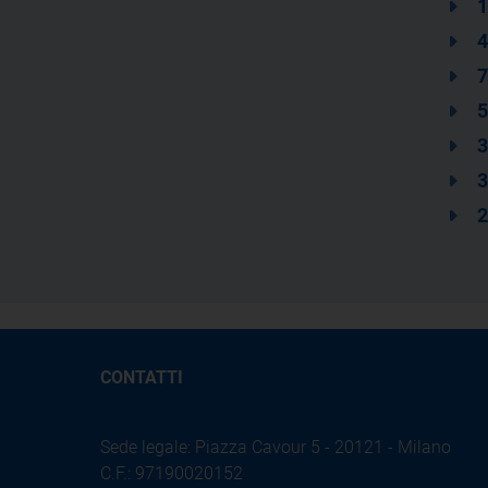
1
4
7
5
3
3
2
CONTATTI
Sede legale: Piazza Cavour 5 - 20121 - Milano
C.F.: 97190020152