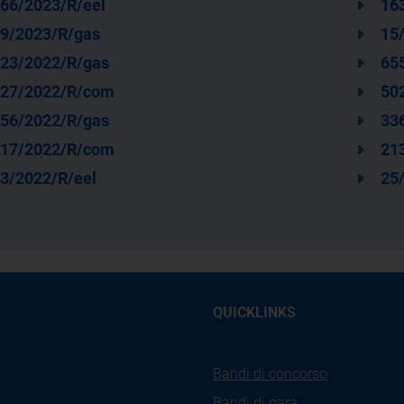
66/2023/R/eel
16
9/2023/R/gas
15
23/2022/R/gas
65
27/2022/R/com
50
56/2022/R/gas
33
17/2022/R/com
21
3/2022/R/eel
25
QUICKLINKS
Bandi di concorso
Bandi di gara