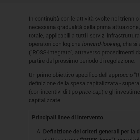
In continuità con le attività svolte nel trien
necessaria gradualità della prima attuazione, d
totale, applicabili a tutti i servizi infrastruttu
operatori con logiche
forward-looking,
che si 
("ROSS-integrato", attraverso procedimenti da
partire dal prossimo periodo di regolazione.
Un primo obiettivo specifico dell'approccio "R
definizione della spesa capitalizzata - super
(con incentivi di tipo
price-cap
) e gli investim
capitalizzate.
Principali linee di intervento
Definizione dei criteri generali per la
elettrico e gas
("ROSS-base")
, con gli o