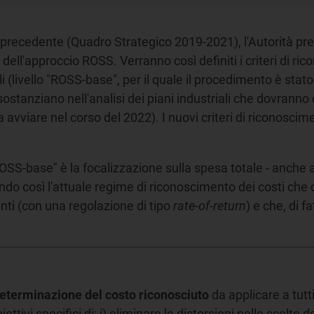
nio precedente (Quadro Strategico 2019-2021), l'Autorità pr
ell'approccio ROSS. Verranno così definiti i criteri di ric
rali (livello "ROSS-base", per il quale il procedimento è stato
sostanziano nell'analisi dei piani industriali che dovranno 
 avviare nel corso del 2022). I nuovi criteri di riconosci
OSS-base" è la focalizzazione sulla spesa totale - anche at
ando così l'attuale regime di riconoscimento dei costi che
enti (con una regolazione di tipo
rate-of-return
) e che, di 
 determinazione del costo
riconosciuto
da applicare a tutti
biettivi specifici di: i) eliminare le distorsioni nelle scelte