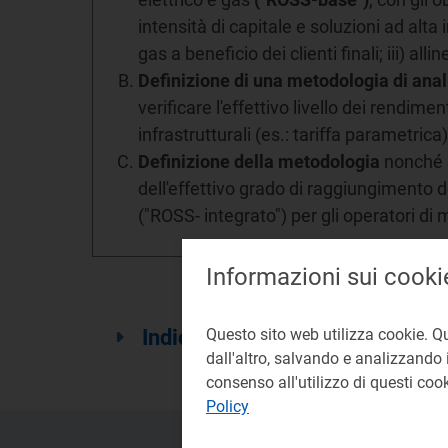
intensità di capitale e soluzioni ad alta i
gas a beneficio dei clienti finali; iii) all
Definizione di una metodologia di anal
verificare l'effettivo livello dei rendime
infrastrutturali (es.: tariffa parametric
Definizione della metodologia
nonché s
dell'effettivo grado di raggiungimento d
("ROSS- integrato") per gli operatori d
Informazioni sui cooki
Indice
Questo sito web utilizza cookie. Q
dall'altro, salvando e analizzando i
consenso all'utilizzo di questi co
Policy