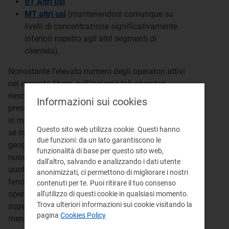
BT Altri usi
MT altri usi
(mantenendosi comunque su
livelli di concentrazione significativamente
inferiori rispetto agli altri segmenti di
clientela).
Nonostante l’elevato numero degli operatori attivi
nel mercato libero, nell'insieme tali operatori
riescono solo parzialmente a esercitare un‘efficace
Informazioni sui cookies
pressione concorrenziale sugli operatori maggiori,
in maniera stabile nel susseguirsi degli anni. Anche
Questo sito web utilizza cookie. Questi hanno
se in media gli operatori stanno espandendo l’area
due funzioni: da un lato garantiscono le
geografica di attività per tutte le tipologie di clienti, i
funzionalità di base per questo sito web,
nuovi entranti nel mercato sono frammentati, con
dall'altro, salvando e analizzando i dati utente
quote di mercato in media esigue. Analizzando il
anonimizzati, ci permettono di migliorare i nostri
fenomeno nei diversi cluster dimensionali degli
contenuti per te. Puoi ritirare il tuo consenso
operatori si rileva che i grandi operatori (con quote
all'utilizzo di questi cookie in qualsiasi momento.
Trova ulteriori informazioni sui cookie visitando la
superiori al 5%), diminuiscono la propria quota di
pagina
Cookies Policy
mercato libero per i Domestici, mentre la