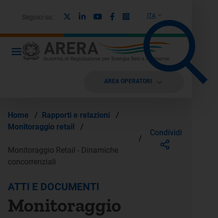
X
Linkedin
Youtube
Facebook
Instagram
ITA
Seguici su:
AREA OPERATORI
Home
/
Rapporti e relazioni
/
Monitoraggio retail
/
Condividi
Monitoraggio Retail - Rapporto 2023
/
Monitoraggio Retail - Dinamiche
concorrenziali
ATTI E DOCUMENTI
Monitoraggio