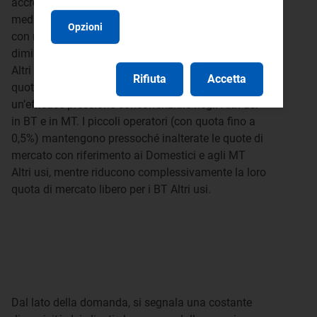
accrescono peri gli Altri usi in BT e in MT. I gruppi
medio-grandi (con quote tra il 2% e il 5%) crescono
Opzioni
con riferimento ai Domestici (+0,9 p.p.) e
diminuiscono per i BT Altri Usi (-4,1 p.p.) e a MT
Altri Usi (-4,0p.p.). Gli operatori medio-piccoli (con
Rifiuta
Accetta
quota tra lo 0,5% e il 2%) riescono a esercitare
un’efficace pressione concorrenziale negli Altri usi
in BT e in MT. I piccoli operatori (con quota fino a
0,5%) mantengono pressoché inalterate le quote di
mercato con riferimento ai Domestici e agli MT
Altri usi, mentre riducono complessivamente la loro
quota di mercato libero per i BT Altri usi.
Dal lato della domanda, si segnala una costante