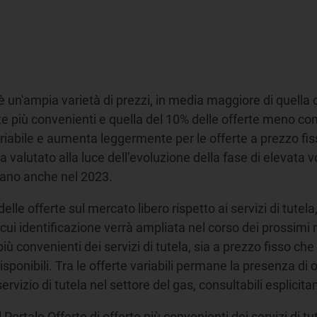
 è un'ampia varietà di prezzi, in media maggiore di quella o
te più convenienti e quella del 10% delle offerte meno co
riabile e aumenta leggermente per le offerte a prezzo fisso
lutato alla luce dell’evoluzione della fase di elevata volati
cinano anche nel 2023.
le offerte sul mercato libero rispetto ai servizi di tutela, 
a cui identificazione verrà ampliata nel corso dei prossim
iù convenienti dei servizi di tutela, sia a prezzo fisso ch
ponibili. Tra le offerte variabili permane la presenza di o
 servizio di tutela nel settore del gas, consultabili esplici
Portale Offerte di offerte più convenienti dei servizi di tu