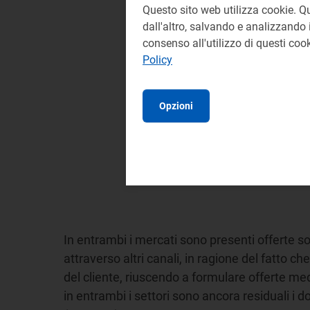
Questo sito web utilizza cookie. Q
dall'altro, salvando e analizzando i
consenso all'utilizzo di questi co
Policy
Opzioni
In entrambi i mercati sono presenti offerte sot
attraverso altri canali, in ragione del fatto c
del cliente, riuscendo a formulare offerte me
in entrambi i settori sono ancora residuali i do