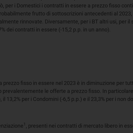
iò, per i Domestici i contratti in essere a prezzo fisso co
, probabilmente frutto di sottoscrizioni antecedenti al 202
lmente rinnovate. Diversamente, per i BT altri usi, per i
% dei contratti in essere (-15,2 p.p. in un anno).
a prezzo fisso in essere nel 2023 è in diminuzione per tutte 
prevalentemente le offerte a prezzo fisso. In particolare
, il 13,2% per i Condomini (-6,5 p.p.) e il 23,3% per i non do
1
erenziazione
, presenti nei contratti di mercato libero in e