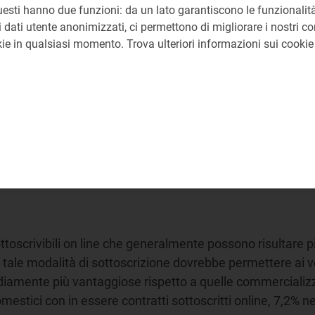
uesti hanno due funzioni: da un lato garantiscono le funzionalità
 dati utente anonimizzati, ci permettono di migliorare i nostri cont
okie in qualsiasi momento. Trova ulteriori informazioni sui cooki
toscrivibili on line che generalmente possono risultare più
he tale modalità di sottoscrizione dovrebbe permettere ai v
diamente più vantaggiose rispetto a quelle commercializza
mestici con in essere contratti sottoscritti online, 7,2% nel