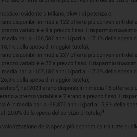
 domestico residente a Milano, 3kWh di potenza e:
no disponibili in media 122 offerte più convenienti della 
 prezzo variabile e 9 a prezzo fisso. Il risparmio massimo 
 media pari a -126,58€ annui (pari al -17,1% della spesa d
l -18,1% della spesa di maggior tutela);
no disponibili in media 227 offerte più convenienti della 
 prezzo variabile e 27 a prezzo fisso. Il risparmio massimo
 media pari a -167,18€ annui (pari al -17,2% della spesa d
l -26,3% della spesa di maggior tutela);
3
mestico
, nel 2023 erano disponibili in media 15 offerte più
8 erano a prezzo variabile e 7 erano a prezzo fisso. Il ris
ela è in media pari a -98,87€ annui (pari al -5,8% della spes
4
al -20,0% della spesa del servizio di tutela)
.
on valorizzazione della spesa più economica tra tutte quell