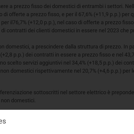
ere a prezzo fisso dei domestici di entrambi i settori. Nell
so di offerte a prezzo fisso, e per il 67,6% (+11,9 p.p.) per 
er il76,7% (+12,0 p.p.), nel caso di offerte a prezzo fisso,
 di contratti dei clienti domestici in essere nel 2023 che 
on domestici, a prescindere dalla struttura di prezzo. In par
+2,8 p.p.) dei contratti in essere a prezzo fisso e nel 43,7
 scelto servizi aggiuntivi nel 34,4% (+18,5 p.p.) dei contr
 i non domestici rispettivamente nel 20,7% (+4,6 p.p.) per l
differenziazione sottoscritti nel settore elettrico è preponde
i non domestici.
tici sono molto diffuse le preferenze per "Programma di ra
es
eferiscono principalmente “Altri prodotti o servizi offerti 