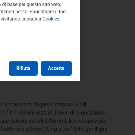
 di base per questo sito web,
enuti per te. Puoi ritirare il tuo
e visitando la pagina
Cookies
Rifiuta
Accetta
 convenienti di quelle sottoscrivibili
enditori di minimizzare i costi di acquisizione
te tramite canali differenti. Nonostante ciò,
 settore elettrico (-2,7 p.p.) e 13,4% per il gas