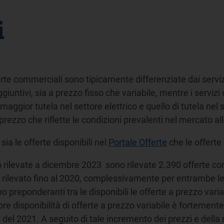
i
erte commerciali sono tipicamente differenziate dai servizi
giuntivi, sia a prezzo fisso che variabile, mentre i servizi
i maggior tutela nel settore elettrico e quello di tutela nel s
rezzo che riflette le condizioni prevalenti nel mercato all
ia le offerte disponibili nel
Portale Offerte
che le offerte 
rilevate a dicembre 2023 sono rilevate 2.390 offerte comme
to rilevato fino al 2020, complessivamente per entrambe le
preponderanti tra le disponibili le offerte a prezzo variab
re disponibilità di offerte a prezzo variabile è fortemente
à del 2021. A seguito di tale incremento dei prezzi e della r