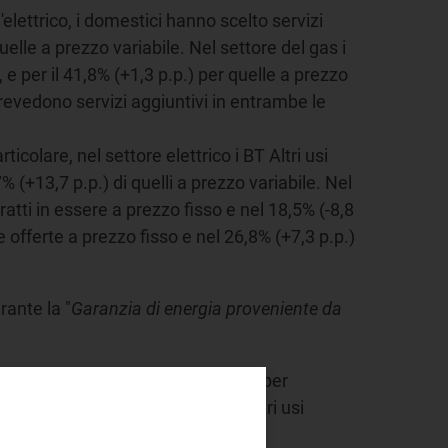
'elettrico, i domestici hanno scelto servizi
quelle a prezzo variabile. Nel settore del gas i
 e per il 41,8% (+1,3 p.p.) per quelle a prezzo
prevedono servizi aggiuntivi in entrambe le
ticolare, nel settore elettrico i BT Altri usi
% (+13,7 p.p.) di quelli a prezzo variabile. Nel
atti in essere a prezzo fisso e nel 18,5% (-8,8
e offerte a prezzo fisso e nel 26,8% (+7,3 p.p.)
rante la "
Garanzia di energia proveniente da
ccolta punti (proprio o altrui)” e per
insieme con il gas” e il clienti Altri usi