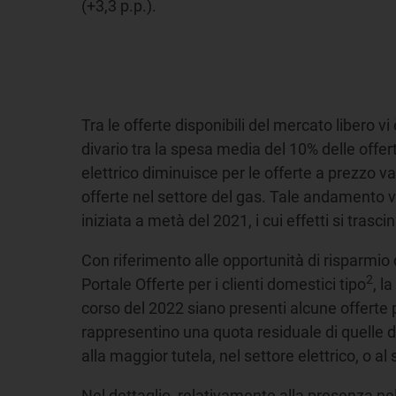
(+3,3 p.p.).
Tra le offerte disponibili del mercato libero vi
divario tra la spesa media del 10% delle offer
elettrico diminuisce per le offerte a prezzo va
offerte nel settore del gas. Tale andamento va va
iniziata a metà del 2021, i cui effetti si tras
Con riferimento alle opportunità di risparmio del
2
Portale Offerte per i clienti domestici tipo
, l
corso del 2022 siano presenti alcune offerte p
rappresentino una quota residuale di quelle dis
alla maggior tutela, nel settore elettrico, o al
Nel dettaglio, relativamente alla presenza nel 