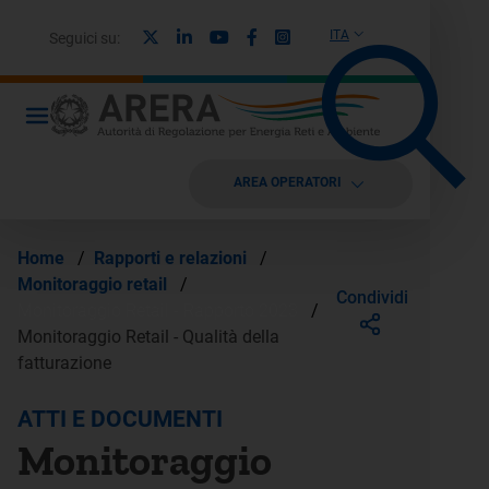
X
Linkedin
Youtube
Facebook
Instagram
ITA
Seguici su:
AREA OPERATORI
Home
/
Rapporti e relazioni
/
Monitoraggio retail
/
Condividi
Monitoraggio Retail - Rapporto 2023
/
Monitoraggio Retail - Qualità della
fatturazione
ATTI E DOCUMENTI
Monitoraggio