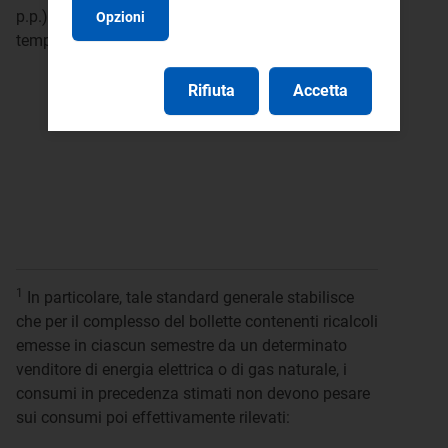
p.p.), anche al fine di verificare se frutto di criticità
Opzioni
temporanee o che si consolideranno nel tempo.
Rifiuta
Accetta
1
In particolare, tale standard generale stabilisce
che per il complesso del bollette contenenti ricalcoli
emesse in ciascun semestre da un determinato
venditore di energia elettrica o di gas naturale, i
consumi in precedenza stimati non devono pesare
sui consumi poi effettivamente rilevati: