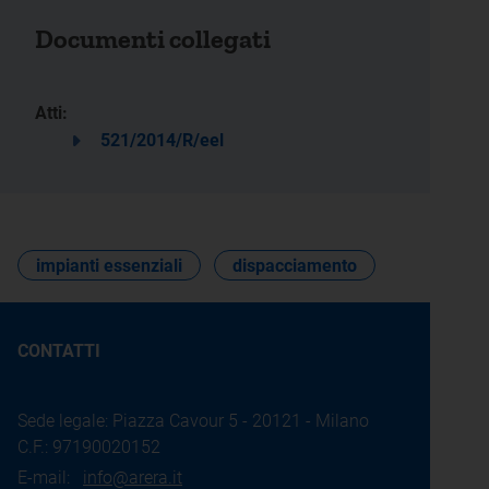
Documenti collegati
Atti:
521/2014/R/eel
impianti essenziali
dispacciamento
CONTATTI
Sede legale: Piazza Cavour 5 - 20121 - Milano
C.F.: 97190020152
E-mail:
info@arera.it