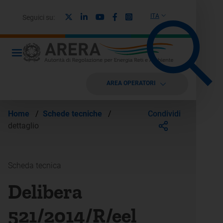
X
Linkedin
Youtube
Facebook
Instagram
ITA
Seguici su:
AREA OPERATORI
Condividi
Home
/
Schede tecniche
/
dettaglio
Scheda tecnica
Delibera
521/2014/R/eel