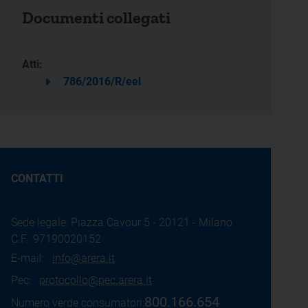
Documenti collegati
Atti:
786/2016/R/eel
CONTATTI
Sede legale: Piazza Cavour 5 - 20121 - Milano
C.F.: 97190020152
E-mail:
info@arera.it
Pec:
protocollo@pec.arera.it
800.166.654
Numero verde consumatori: