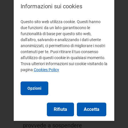
verifiche periodiche del sistema di
Informazioni sui cookies
protezione di interfaccia con
cassetta prova relè, prevedendo che:
Questo sito web utilizza cookie. Questi hanno
due funzioni: da un lato garantiscono le
i gestori di rete, nel corso del
funzionalità di base per questo sito web,
primo mese successivo alla
dall'altro, salvando e analizzando i dati utente
anonimizzati, ci permettono di migliorare i nostri
scadenza, inviino un sollecito al
contenuti per te. Puoi ritirare il tuo consenso
produttore, qualora la medesima
all'utilizzo di questi cookie in qualsiasi momento.
Trova ulteriori informazioni sui cookie visitando la
verifica non sia già stata
pagina
Cookies Policy
effettuata;
qualora i soggetti interessati non
Opzioni
effettuino le verifiche entro un
mese dal sollecito di cui sopra, il
gestore di rete ne dia
Rifiuta
Accetta
comunicazione al GSE che
provvede a sospendere