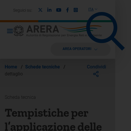
X
Linkedin
Youtube
Facebook
Instagram
ITA
Seguici su:
AREA OPERATORI
Condividi
Home
/
Schede tecniche
/
dettaglio
Scheda tecnica
Tempistiche per
l’applicazione delle