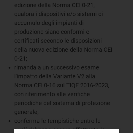
edizione della Norma CEI 0-21,
qualora i dispositivi e/o sistemi di
accumulo degli impianti di
produzione siano conformi e
certificati secondo le disposizioni
della nuova edizione della Norma CEI
0-21;
rimanda a un successivo esame
l'impatto della Variante V2 alla
Norma CEI 0-16 sul TIQE 2016-2023,
con riferimento alle verifiche
periodiche del sistema di protezione
generale;
conferma le tempistiche entro le
quali debbano essere effettuate le