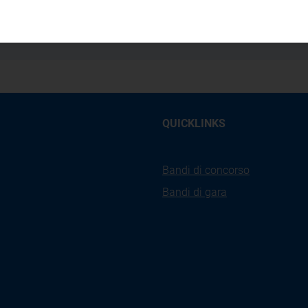
16/2023/R/eel
QUICKLINKS
Bandi di concorso
Bandi di gara