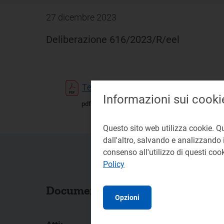
27 dicembre 2023
Deliberazione 616/2023/R/eel
Testo
Informazioni sui cooki
pdf 266 KB
Questo sito web utilizza cookie. Q
dall'altro, salvando e analizzando i
consenso all'utilizzo di questi co
Policy
Documenti collegati
Opzioni