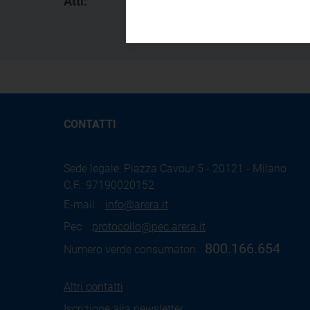
Atti:
6
CONTATTI
Sede legale: Piazza Cavour 5 - 20121 - Milano
C.F.: 97190020152
E-mail:
info@arera.it
Pec:
protocollo@pec.arera.it
800.166.654
Numero verde consumatori:
Altri contatti
Iscrizione alla newsletter