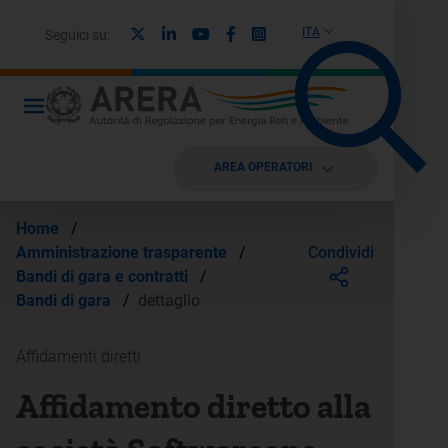
X
Linkedin
Youtube
Facebook
Instagram
ITA
Seguici su:
AREA OPERATORI
Home
/
Condividi
Amministrazione trasparente
/
Bandi di gara e contratti
/
Bandi di gara
/
dettaglio
Affidamenti diretti
Affidamento diretto alla