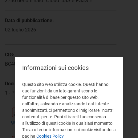
2746 denominato “Cloud IaaS e PaaS 2”
Data di pubblicazione:
02 luglio 2026
CIG:
BC40F3BEBC (derivato)
Informazioni sui cookies
Documenti di gara:
Questo sito web utilizza cookie. Questi hanno
due funzioni: da un lato garantiscono le
1 - Provvedimenti
funzionalità di base per questo sito web,
dall'altro, salvando e analizzando i dati utente
anonimizzati, ci permettono di migliorare i nostri
Determinazione 56/DAGR/2026 del 26
contenuti per te. Puoi ritirare il tuo consenso
giugno 2026 – nomina RUP
all'utilizzo di questi cookie in qualsiasi momento.
Trova ulteriori informazioni sui cookie visitando la
pdf 244 KB
pagina
Cookies Policy