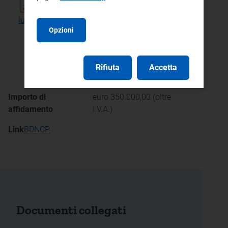
Determinazione 57/DAGR/2026 del 1
luglio 2026 – provvedimento di adesione
Opzioni
pdf 241 KB
Rifiuta
Accetta
Importo di
euro 350.000,00 (oltre
affidamento
I.V.A.)
Link
BDNCP
Documenti collegati