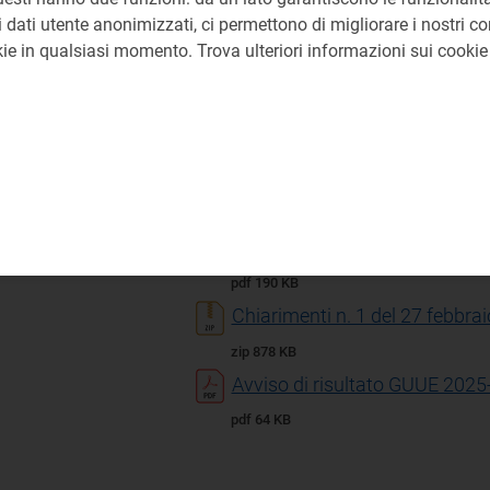
pdf 338 KB
 dati utente anonimizzati, ci permettono di migliorare i nostri cont
B52D4FDA93 e-DGUE-Creazio
okie in qualsiasi momento. Trova ulteriori informazioni sui cooki
pdf 2 MB
B52D4FDA93 Documento di supp
pdf 340 KB
Precisazioni n.1 del 22 genna
pdf 195 KB
Precisazioni n.2 del 27 febbra
pdf 190 KB
Chiarimenti n. 1 del 27 febbra
zip 878 KB
Avviso di risultato GUUE 202
pdf 64 KB