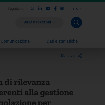
X
Linkedin
Youtube
Facebook
Instagram
Seguici su:
ITA
AREA OPERATORI
Comunicazione
Dati e statistiche
Condividi
 di rilevanza
erenti alla gestione
egolazione per