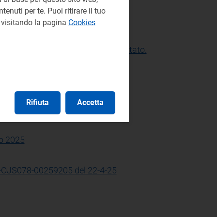
enuti per te. Puoi ritirare il tuo
ne+Response+1+1+4;
e visitando la pagina
Cookies
orto la procedura in Sintel adattato.
io 2025
Rifiuta
Accetta
io 2025
io 2025
5-OJS078-00259205 del 22-4-25