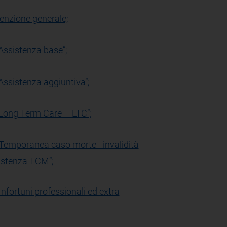
nzione generale;
Assistenza base”;
ssistenza aggiuntiva”;
Long Term Care – LTC”;
Temporanea caso morte - invalidità
sistenza TCM”;
fortuni professionali ed extra