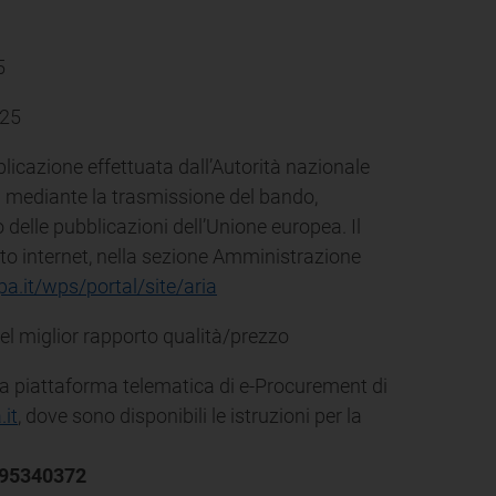
5
025
licazione effettuata dall’Autorità nazionale
ia mediante la trasmissione del bando,
o delle pubblicazioni dell’Unione europea. Il
ito internet, nella sezione Amministrazione
a.it/wps/portal/site/aria
l miglior rapporto qualità/prezzo
la piattaforma telematica di e-Procurement di
it
, dove sono disponibili le istruzioni per la
 195340372