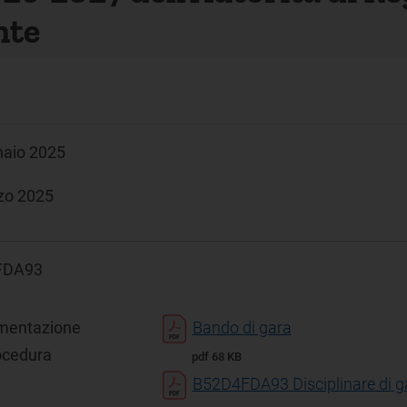
nte
naio 2025
zo 2025
FDA93
mentazione
Bando di gara
ocedura
pdf 68 KB
B52D4FDA93 Disciplinare di g