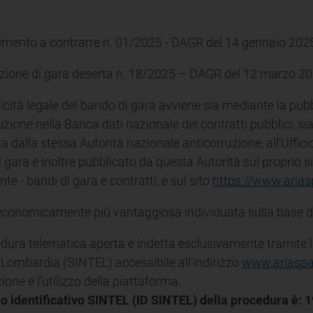
mento a contrarre n. 01/2025 - DAGR del 14 gennaio 202
zione di gara deserta n. 18/2025 – DAGR del 12 marzo 2
icità legale del bando di gara avviene sia mediante la pubb
uzione nella Banca dati nazionale dei contratti pubblici, s
ta dalla stessa Autorità nazionale anticorruzione, all’Uffici
 gara è inoltre pubblicato da questa Autorità sul proprio s
te - bandi di gara e contratti, e sul sito
https://www.ariasp
economicamente più vantaggiosa individuata sulla base de
dura telematica aperta è indetta esclusivamente tramite 
Lombardia (SINTEL) accessibile all’indirizzo
www.ariaspa.
ione e l’utilizzo della piattaforma.
o identificativo SINTEL (ID SINTEL) della procedura è: