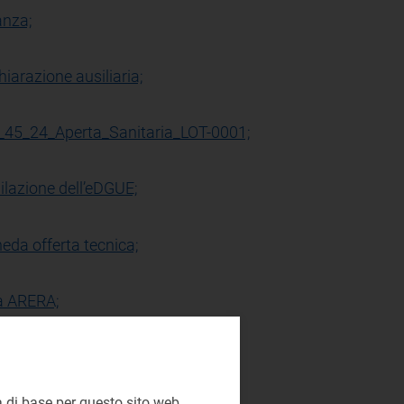
anza;
arazione ausiliaria;
_24_Aperta_Sanitaria_LOT-0001;
lazione dell’eDGUE;
da offerta tecnica;
à ARERA;
+57+2+0
 di base per questo sito web,