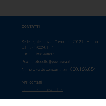
CONTATTI
Sede legale: Piazza Cavour 5 - 20121 - Milano
C.F.: 97190020152
E-mail:
info@arera.it
Pec:
protocollo@pec.arera.it
800.166.654
Numero verde consumatori:
Altri contatti
Iscrizione alla newsletter