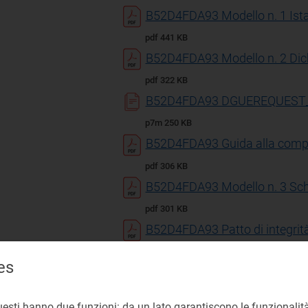
B52D4FDA93 Modello n. 1 Ist
pdf 441 KB
B52D4FDA93 Modello n. 2 Dichi
pdf 322 KB
B52D4FDA93 DGUEREQUEST_45
p7m 250 KB
B52D4FDA93 Guida alla compi
pdf 306 KB
B52D4FDA93 Modello n. 3 Sche
pdf 301 KB
B52D4FDA93 Patto di integrit
pdf 190 KB
es
B52D4FDA93 M-1CRSS-000-
02+Modalità+tecniche+utilizzo+5
uesti hanno due funzioni: da un lato garantiscono le funzionalità