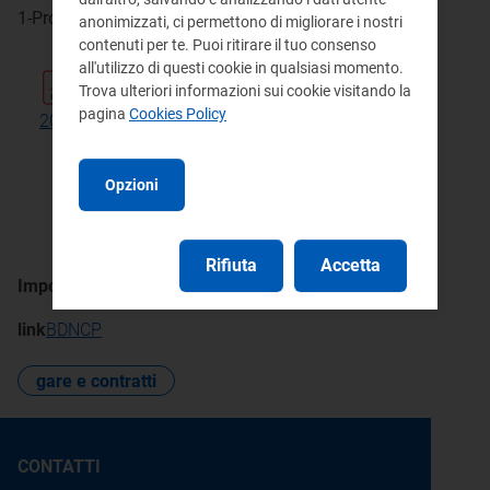
1-Provvedimenti
anonimizzati, ci permettono di migliorare i nostri
contenuti per te. Puoi ritirare il tuo consenso
all'utilizzo di questi cookie in qualsiasi momento.
Atto di affidamento del 5 dicembre
Trova ulteriori informazioni sui cookie visitando la
pagina
Cookies Policy
2025
pdf 261 KB
Opzioni
Rifiuta
Accetta
Importo di affidamento
Euro 1.575,00 (oltre IVA)
link
BDNCP
gare e contratti
CONTATTI