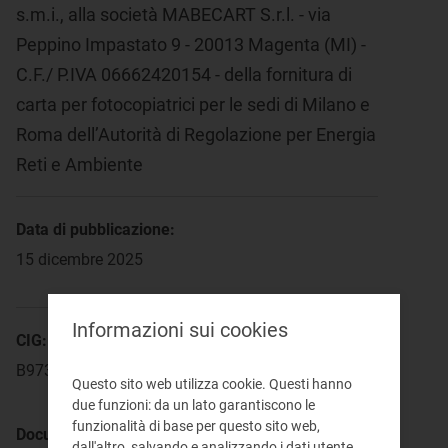
s.m.i., alla società MABECART S.r.l. - via
Peppino Impastato 9 - 20013 Magenta (MI) -
C.F./ P.IVA 06662420154 - della fornitura di
carta per fotocopiatrici per le sedi di Milano e
Roma dell’Autorità di Regolazione per Energia
Reti e Ambiente
Data di pubblicazione:
15 dicembre 2025
Informazioni sui cookies
CIG:
B973091669
Questo sito web utilizza cookie. Questi hanno
due funzioni: da un lato garantiscono le
funzionalità di base per questo sito web,
Documenti di gara:
dall'altro, salvando e analizzando i dati utente