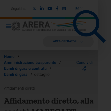
X
Linkedin
Youtube
Facebook
Instagram
ITA
Seguici su:
AREA OPERATORI
Home
/
Condividi
Amministrazione trasparente
/
Bandi di gara e contratti
/
Bandi di gara
/
dettaglio
Affidamenti diretti
Affidamento diretto, alla