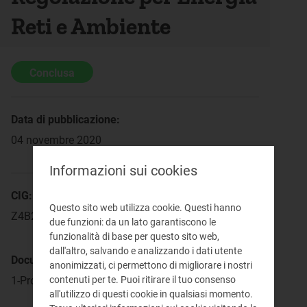
Reti e Ambiente
Conclusa
Data di pubblicazione:
04 novembre 2020
Informazioni sui cookies
CIG:
Questo sito web utilizza cookie. Questi hanno
Z4B2F0699D
due funzioni: da un lato garantiscono le
funzionalità di base per questo sito web,
dall'altro, salvando e analizzando i dati utente
Documenti di gara:
anonimizzati, ci permettono di migliorare i nostri
1-Provvedimenti
contenuti per te. Puoi ritirare il tuo consenso
all'utilizzo di questi cookie in qualsiasi momento.