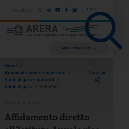
X
Linkedin
Youtube
Facebook
Instagram
ITA
Seguici su:
AREA OPERATORI
Home
/
Condividi
Amministrazione trasparente
/
Bandi di gara e contratti
/
Bandi di gara
/
dettaglio
Affidamenti diretti
Affidamento diretto