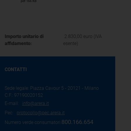
pdf 166 KB
Importo unitario di
2.830,00 euro (IVA
affidamento:
esente)
CONTATTI
Sede legale: Piazza Cavour 5 - 20121 - Milano
C.F.: 97190020152
E-mail:
info@arera.it
Pec:
protocollo@pec.arera.it
800.166.654
Numero verde consumatori: