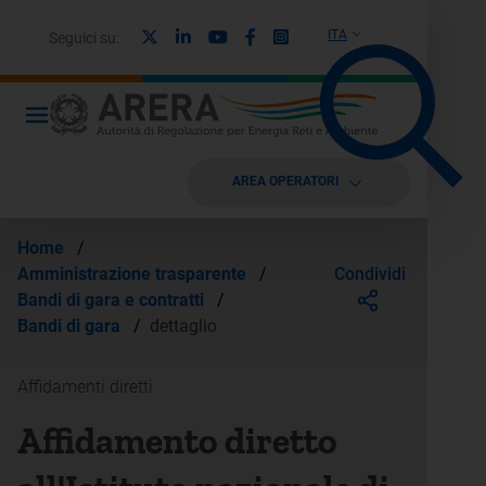
X
Linkedin
Youtube
Facebook
Instagram
ITA
Seguici su:
AREA OPERATORI
Home
/
Condividi
Amministrazione trasparente
/
Bandi di gara e contratti
/
Bandi di gara
/
dettaglio
Affidamenti diretti
Affidamento diretto