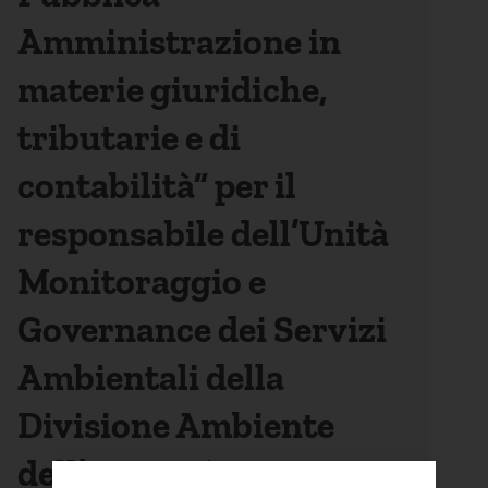
Amministrazione in
materie giuridiche,
tributarie e di
contabilità” per il
responsabile dell’Unità
Monitoraggio e
Governance dei Servizi
Ambientali della
Divisione Ambiente
dell’Autorità