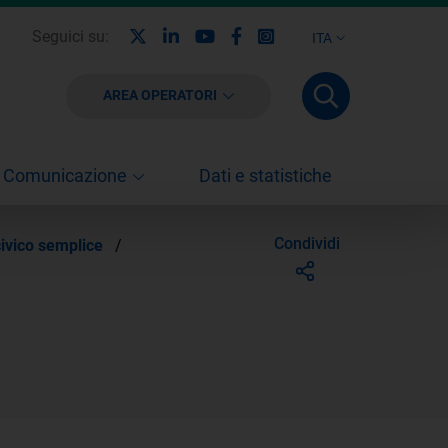
X
Linkedin
Youtube
Facebook
Instagram
Seguici su:
ITA
AREA OPERATORI
Comunicazione
Dati e statistiche
Condividi
ivico semplice
/