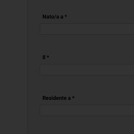
Nato/a a
*
Il
*
Residente a
*