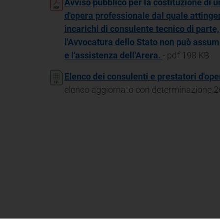
Avviso pubblico per la costituzione di u
d'opera professionale dal quale attinger
incarichi di consulente tecnico di parte,
l'Avvocatura dello Stato non può assume
e l'assistenza dell'Arera.
- pdf 198 KB
Elenco dei consulenti e prestatori d'op
elenco aggiornato con determinazione