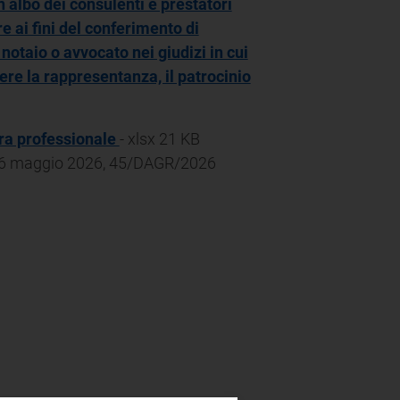
n albo dei consulenti e prestatori
e ai fini del conferimento di
 notaio o avvocato nei giudizi in cui
re la rappresentanza, il patrocinio
era professionale
- xlsx 21 KB
 26 maggio 2026, 45/DAGR/2026