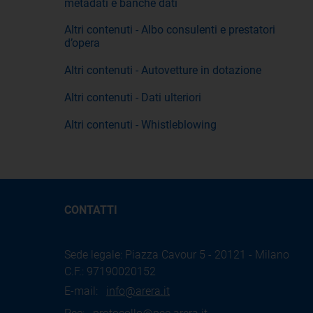
metadati e banche dati
Altri contenuti - Albo consulenti e prestatori
d’opera
Altri contenuti - Autovetture in dotazione
Altri contenuti - Dati ulteriori
Altri contenuti - Whistleblowing
CONTATTI
Sede legale: Piazza Cavour 5 - 20121 - Milano
C.F.: 97190020152
E-mail:
info@arera.it