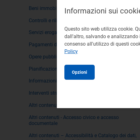
Beni immobili e gestione patrimonio
Informazioni sui cooki
Controlli e rilievi sull'Amministrazione
Questo sito web utilizza cookie. Q
Servizi erogati
dall'altro, salvando e analizzando i
consenso all'utilizzo di questi co
Pagamenti dell'amministrazione
Policy
Opere pubbliche
Pianificazione e governo del territorio
Opzioni
Informazioni ambientali
Interventi straordinari e di emergenza
Altri contenuti - Prevenzione della corruzione
Altri contenuti - Accesso civico e accesso
documentale
Altri contenuti – Accessibilità e Catalogo dei dati,