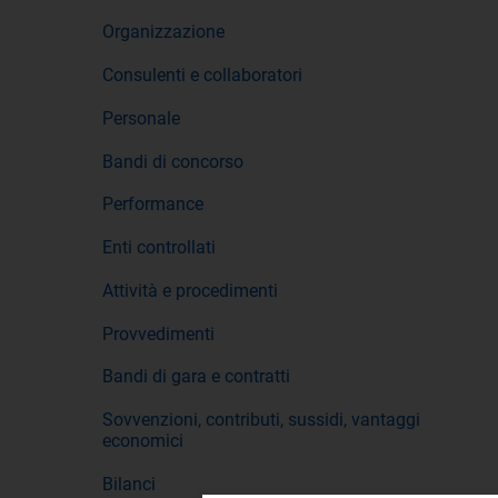
Organizzazione
Consulenti e collaboratori
Personale
Bandi di concorso
Performance
Enti controllati
Attività e procedimenti
Provvedimenti
Bandi di gara e contratti
Sovvenzioni, contributi, sussidi, vantaggi
economici
Bilanci