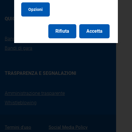
Opzioni
QUICKLINKS
Rifiuta
Accetta
Bandi di concorso
Bandi di gara
TRASPARENZA E SEGNALAZIONI
Amministrazione trasparente
Whistleblowing
Termini d'uso
Social Media Policy