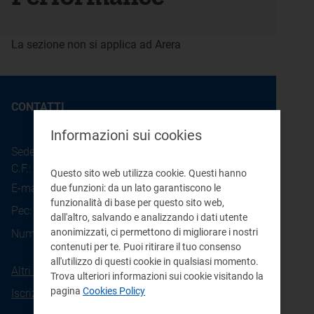
La sezione non si applica ad Arera
CONTATTI
Informazioni sui cookies
Sede legale: Piazza Cavour 5 - 20121 - Milano
C.F.: 97190020152
Questo sito web utilizza cookie. Questi hanno
E-mail:
info@arera.it
due funzioni: da un lato garantiscono le
funzionalità di base per questo sito web,
Pec:
protocollo@pec.arera.it
dall'altro, salvando e analizzando i dati utente
800.166.654
anonimizzati, ci permettono di migliorare i nostri
Numero verde consumatori:
contenuti per te. Puoi ritirare il tuo consenso
all'utilizzo di questi cookie in qualsiasi momento.
Altri contatti
Trova ulteriori informazioni sui cookie visitando la
pagina
Cookies Policy
Iscrizione alla newsletter