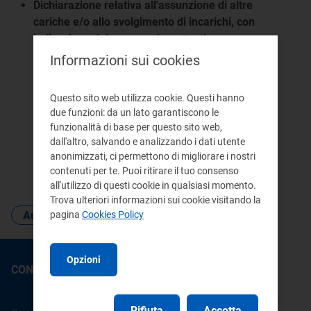
Dichiarazione relativa all'assunzione di altre
cariche e/o allo svolgimento di incarichi, con
indicazione dei compensi spettanti
anni precedenti
2023
Informazioni sui cookies
Questo sito web utilizza cookie. Questi hanno
due funzioni: da un lato garantiscono le
funzionalità di base per questo sito web,
dall'altro, salvando e analizzando i dati utente
anonimizzati, ci permettono di migliorare i nostri
contenuti per te. Puoi ritirare il tuo consenso
Pagina aggiornata 26 gennaio 2023
all'utilizzo di questi cookie in qualsiasi momento.
Trova ulteriori informazioni sui cookie visitando la
pagina
Cookies Policy
Autorità trasparente
personale
Opzioni
CONTATTI
Rifiuta
Accetta