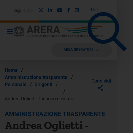
X
Linkedin
Youtube
Facebook
Instagram
ITA
Seguici su:
AREA OPERATORI
Home
/
Amministrazione trasparente
/
Condividi
Personale
/
Dirigenti
/
Dirigenti - incarichi cessati
/
Andrea Oglietti - Incarico cessato
AMMINISTRAZIONE TRASPARENTE
Andrea Oglietti -