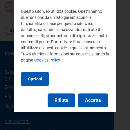
Incarichi conferiti e autorizzati ai
Questo sito web utilizza cookie. Questi hanno
dipendenti - anno 2021
- pdf 91 KB
due funzioni: da un lato garantiscono le
funzionalità di base per questo sito web,
dall'altro, salvando e analizzando i dati utente
Autorità trasparente
personale
anonimizzati, ci permettono di migliorare i nostri
contenuti per te. Puoi ritirare il tuo consenso
all'utilizzo di questi cookie in qualsiasi momento.
CONTATTI
Trova ulteriori informazioni sui cookie visitando la
pagina
Cookies Policy
Sede legale: Piazza Cavour 5 - 20121 - Milano
C.F.: 97190020152
Opzioni
E-mail:
info@arera.it
Pec:
protocollo@pec.arera.it
Rifiuta
Accetta
800.166.654
Numero verde consumatori:
Altri contatti