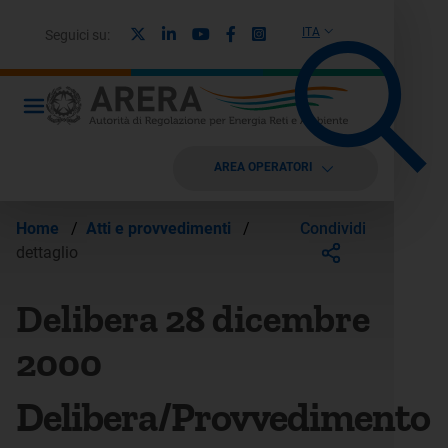
X
Linkedin
Youtube
Facebook
Instagram
ITA
Seguici su:
AREA OPERATORI
Condividi
Home
/
Atti e provvedimenti
/
dettaglio
Delibera 28 dicembre
2000
Delibera/Provvedimento