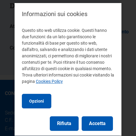
Documenti collegati
Informazioni sui cookies
Atti:
Questo sito web utilizza cookie. Questi hanno
Delibera/Provvedimento
Delibera/Provvedimento
due funzioni: da un lato garantiscono le
228/01
13/99
funzionalità di base per questo sito web,
Comunicati stampa:
dall'altro, salvando e analizzando i dati utente
anonimizzati, ci permettono di migliorare i nostri
Varata la riforma della tariffa di
distribuzione del gas
contenuti per te. Puoi ritirare il tuo consenso
all'utilizzo di questi cookie in qualsiasi momento.
Trova ulteriori informazioni sui cookie visitando la
pagina
Cookies Policy
CONTATTI
Opzioni
Sede legale: Piazza Cavour 5 - 20121 - Milano
C.F.: 97190020152
Rifiuta
Accetta
E-mail:
info@arera.it