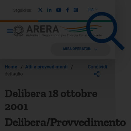
X
Linkedin
Youtube
Facebook
Instagram
ITA
Seguici su:
AREA OPERATORI
Condividi
Home
/
Atti e provvedimenti
/
dettaglio
Delibera 18 ottobre
2001
Delibera/Provvedimento