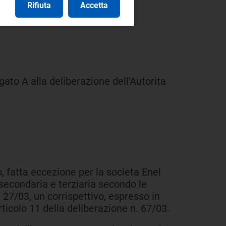
Rifiuta
Accetta
egato A alla deliberazione dell'Autorita
, fatta eccezione per la societa Enel
secondaria e terziaria secondo le
n. 27/03, un corrispettivo, espresso in
ticolo 11 della deliberazione n. 67/03.