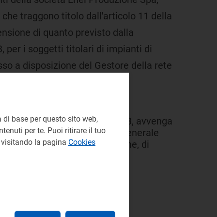
che traggono titolo dall'articolo 11 della
ensione di quanto previsto dalla
er i soggetti titolari di impianti di
so a disposizione del Gestore della rete
e n. 317/01 e al titolo 4 della
 di base per questo sito web,
ria, per il primo semestre 2003, avvenga
enuti per te. Puoi ritirare il tuo
o la verifica del presupposto generale
e visitando la pagina
Cookies
itolare di impianti di produzione, di
stema elettrico nazionale