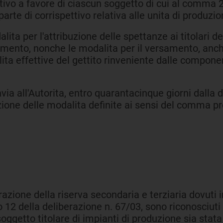
pettivo a favore di ciascun soggetto di cui al comma
arte di corrispettivo relativa alle unita di produzi
dalita per l'attribuzione delle spettanze ai titolar
ento, nonche le modalita per il versamento, anche d
ta effettive del gettito rinveniente dalle componenti
nvia all'Autorita, entro quarantacinque giorni dalla
ione delle modalita definite ai sensi del comma pre
razione della riserva secondaria e terziaria dovuti in
lo 12 della deliberazione n. 67/03, sono riconosciuti
oggetto titolare di impianti di produzione sia stata