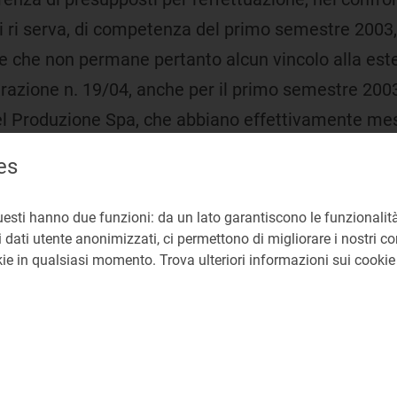
di ri serva, di competenza del primo semestre 2003, 
; e che non permane pertanto alcun vincolo alla est
razione n. 19/04, anche per il primo semestre 2003, p
nel Produzione Spa, che abbiano effettivamente mes
 le disposizioni di cui al titolo 4 della deliberazion
es
uesti hanno due funzioni: da un lato garantiscono le funzionalità
 la remunerazione della riserva secondaria e terzia
 dati utente anonimizzati, ci permettono di migliorare i nostri cont
colo 11 della deliberazione n. 67/03, ferma restand
okie in qualsiasi momento. Trova ulteriori informazioni sui cooki
 Gestore della rete, da parte del singolo soggetto t
 alle esigenze di funzionamento in sicurezza del si