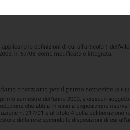
:
pplicano le definizioni di cui all'articolo 1 dell'All
o 2003, n. 67/03, come modificata e integrata.
aria e terziaria per il primo semestre 2003
il primo semestre dell'anno 2003, a ciascun soggetto
produzione che abbia m esso a disposizione riserva 
berazione n. 317/01 e al titolo 4 della deliberazione 
e della rete secondo le disposizioni di cui all'ar