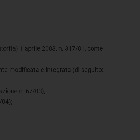
'Autorita) 1 aprile 2003, n. 317/01, come
nte modificata e integrata (di seguito:
razione n. 67/03);
/04);