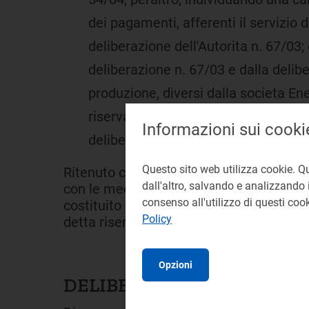
dei pagamenti, afferenti il servizio 
deliberazione dell'Autorita n. 67/03
deliberazione n. 67/03 e dalla delibe
produzione, diversi dalla societa E
riserva secondaria e terziaria secondo
Informazioni sui cooki
deliberazione n. 27/03.
Questo sito web utilizza cookie. Q
Ritenuto che sia opportuno disporre che
dall'altro, salvando e analizzando i
con le medesime modalita di cui all'arti
consenso all'utilizzo di questi co
costituito dalla messa a disposizione del
Policy
detta riserva in modo adeguato rispetto
Opzioni
DELIBERA