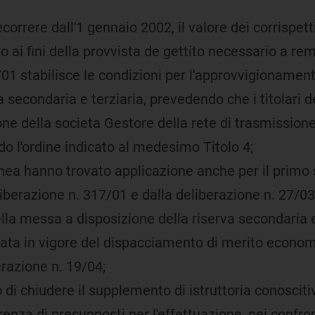
correre dall'1 gennaio 2002, il valore dei corrispettiv
ro ai fini della provvista de gettito necessario a re
7/01 stabilisce le condizioni per l'approvvigionament
a secondaria e terziaria, prevedendo che i titolari d
ne della societa Gestore della rete di trasmissione
do l'ordine indicato al medesimo Titolo 4;
linea hanno trovato applicazione anche per il primo
berazione n. 317/01 e dalla deliberazione n. 27/03
la messa a disposizione della riserva secondaria e 
entrata in vigore del dispacciamento di merito econo
erazione n. 19/04;
o di chiudere il supplemento di istruttoria conoscit
renza di presupposti per l'effettuazione, nei confro