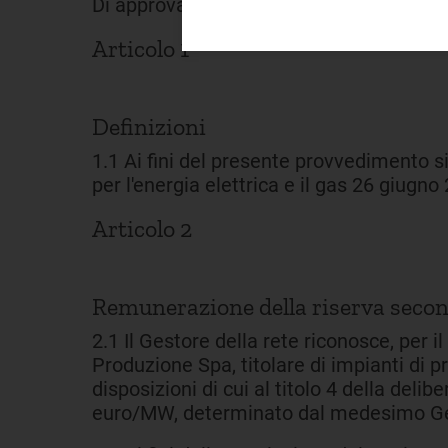
Di approvare il seguente provvedimento
Articolo 1
Definizioni
1.1 Ai fini del presente provvedimento si a
per l'energia elettrica e il gas 26 giugn
Articolo 2
Remunerazione della riserva second
2.1 Il Gestore della rete riconosce, per 
Produzione Spa, titolare di impianti di 
disposizioni di cui al titolo 4 della deli
euro/MW, determinato dal medesimo Gestor